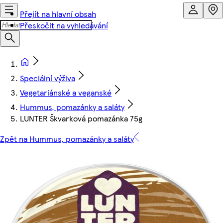
Přejít na hlavní obsah
Přeskočit na vyhledávání
Speciální výživa
Vegetariánské a veganské
Hummus, pomazánky a saláty
LUNTER Škvarková pomazánka 75g
Zpět na Hummus, pomazánky a saláty