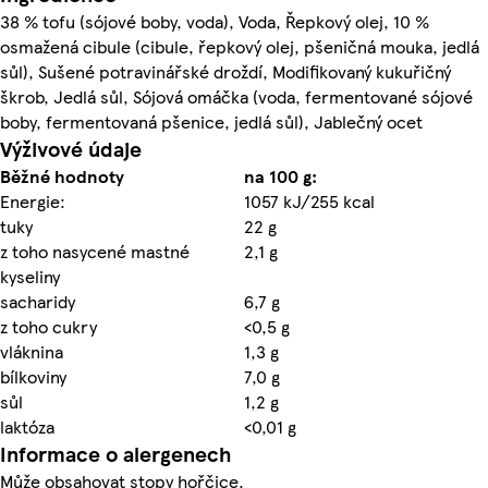
38 % tofu (sójové boby, voda), Voda, Řepkový olej, 10 %
osmažená cibule (cibule, řepkový olej, pšeničná mouka, jedlá
sůl), Sušené potravinářské droždí, Modifikovaný kukuřičný
škrob, Jedlá sůl, Sójová omáčka (voda, fermentované sójové
boby, fermentovaná pšenice, jedlá sůl), Jablečný ocet
Výživové údaje
Běžné hodnoty
na 100 g:
Energie:
1057 kJ/255 kcal
tuky
22 g
z toho nasycené mastné
2,1 g
kyseliny
sacharidy
6,7 g
z toho cukry
<0,5 g
vláknina
1,3 g
bílkoviny
7,0 g
sůl
1,2 g
laktóza
<0,01 g
Informace o alergenech
Může obsahovat stopy hořčice.