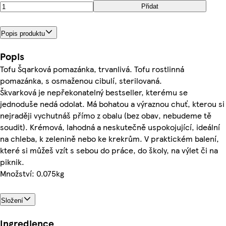
Přidat
Popis produktu
Popis
Tofu Šqarková pomazánka, trvanlivá. Tofu rostlinná
pomazánka, s osmaženou cibulí, sterilovaná.
Škvarková je nepřekonatelný bestseller, kterému se
jednoduše nedá odolat. Má bohatou a výraznou chuť, kterou si
nejraději vychutnáš přímo z obalu (bez obav, nebudeme tě
soudit). Krémová, lahodná a neskutečně uspokojující, ideální
na chleba, k zelenině nebo ke krekrům. V praktickém balení,
které si můžeš vzít s sebou do práce, do školy, na výlet či na
piknik.
Množství: 0.075kg
Složení
Ingredience