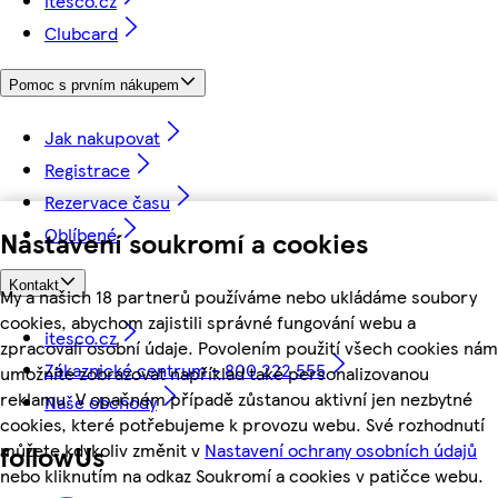
itesco.cz
Clubcard
Pomoc s prvním nákupem
Jak nakupovat
Registrace
Rezervace času
Oblíbené
Nastavení soukromí a cookies
Kontakt
My a našich 18 partnerů používáme nebo ukládáme soubory
cookies, abychom zajistili správné fungování webu a
itesco.cz
zpracovali osobní údaje. Povolením použití všech cookies nám
Zákaznické centrum - 800 222 555
umožníte zobrazovat například také personalizovanou
reklamu. V opačném případě zůstanou aktivní jen nezbytné
Naše obchody
cookies, které potřebujeme k provozu webu. Své rozhodnutí
můžete kdykoliv změnit v
Nastavení ochrany osobních údajů
followUs
nebo kliknutím na odkaz Soukromí a cookies v patičce webu.