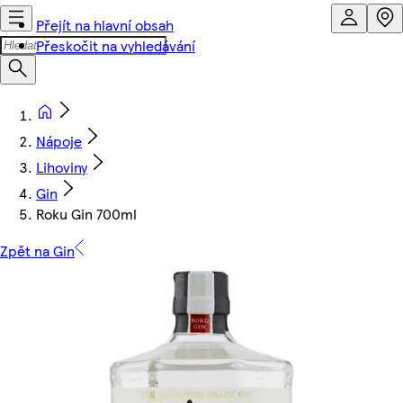
Přejít na hlavní obsah
Přeskočit na vyhledávání
Nápoje
Lihoviny
Gin
Roku Gin 700ml
Zpět na Gin