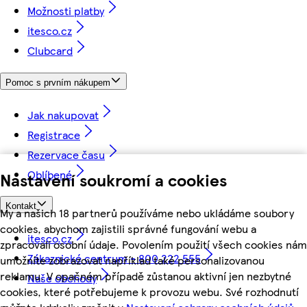
Možnosti platby
itesco.cz
Clubcard
Pomoc s prvním nákupem
Jak nakupovat
Registrace
Rezervace času
Oblíbené
Nastavení soukromí a cookies
Kontakt
My a našich 18 partnerů používáme nebo ukládáme soubory
cookies, abychom zajistili správné fungování webu a
itesco.cz
zpracovali osobní údaje. Povolením použití všech cookies nám
Zákaznické centrum - 800 222 555
umožníte zobrazovat například také personalizovanou
reklamu. V opačném případě zůstanou aktivní jen nezbytné
Naše obchody
cookies, které potřebujeme k provozu webu. Své rozhodnutí