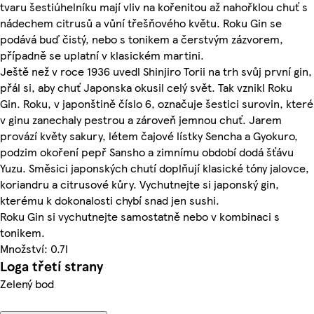
tvaru šestiúhelníku mají vliv na kořenitou až nahořklou chuť s
nádechem citrusů a vůní třešňového květu. Roku Gin se
podává buď čistý, nebo s tonikem a čerstvým zázvorem,
případně se uplatní v klasickém martini.
Ještě než v roce 1936 uvedl Shinjiro Torii na trh svůj první gin,
přál si, aby chuť Japonska okusil celý svět. Tak vznikl Roku
Gin. Roku, v japonštině číslo 6, označuje šestici surovin, které
v ginu zanechaly pestrou a zároveň jemnou chuť. Jarem
provází květy sakury, létem čajové lístky Sencha a Gyokuro,
podzim okoření pepř Sansho a zimnímu období dodá šťávu
Yuzu. Směsici japonských chutí doplňují klasické tóny jalovce,
koriandru a citrusové kůry. Vychutnejte si japonský gin,
kterému k dokonalosti chybí snad jen sushi.
Roku Gin si vychutnejte samostatně nebo v kombinaci s
tonikem.
Množství: 0.7l
Loga třetí strany
Zelený bod