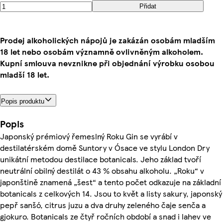
Přidat
Prodej alkoholických nápojů je zakázán osobám mladším
18 let nebo osobám významně ovlivněným alkoholem.
Kupní smlouva nevznikne při objednání výrobku osobou
mladší 18 let.
Popis produktu
Popis
Japonský prémiový řemeslný Roku Gin se vyrábí v
destilatérském domě Suntory v Ósace ve stylu London Dry
unikátní metodou destilace botanicals. Jeho základ tvoří
neutrální obilný destilát o 43 % obsahu alkoholu. „Roku“ v
japonštině znamená „šest“ a tento počet odkazuje na základní
botanicals z celkových 14. Jsou to květ a listy sakury, japonský
pepř sanšó, citrus juzu a dva druhy zeleného čaje senča a
gjokuro. Botanicals ze čtyř ročních období a snad i lahev ve