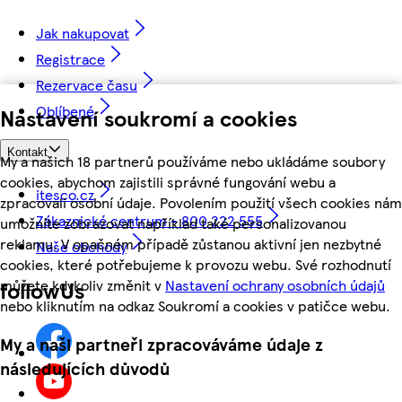
Jak nakupovat
Registrace
Rezervace času
Oblíbené
Nastavení soukromí a cookies
Kontakt
My a našich 18 partnerů používáme nebo ukládáme soubory
cookies, abychom zajistili správné fungování webu a
itesco.cz
zpracovali osobní údaje. Povolením použití všech cookies nám
Zákaznické centrum - 800 222 555
umožníte zobrazovat například také personalizovanou
reklamu. V opačném případě zůstanou aktivní jen nezbytné
Naše obchody
cookies, které potřebujeme k provozu webu. Své rozhodnutí
můžete kdykoliv změnit v
Nastavení ochrany osobních údajů
followUs
nebo kliknutím na odkaz Soukromí a cookies v patičce webu.
My a naši partneři zpracováváme údaje z
následujících důvodů