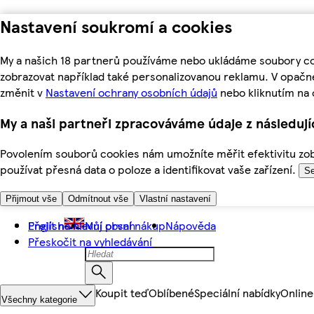
Nastavení soukromí a cookies
My a našich 18 partnerů používáme nebo ukládáme soubory coo
zobrazovat například také personalizovanou reklamu. V opačn
změnit v
Nastavení ochrany osobních údajů
nebo kliknutím na 
My a naši partneři zpracováváme údaje z následuj
Povolením souborů cookies nám umožníte měřit efektivitu zobr
používat přesná data o poloze a identifikovat vaše zařízení.
Se
Přijmout vše
Odmítnout vše
Vlastní nastavení
Přejít na hlavní obsah
English
Můj první nákup
Nápověda
Přeskočit na vyhledávání
Koupit teď
Oblíbené
Speciální nabídky
Online
Všechny kategorie