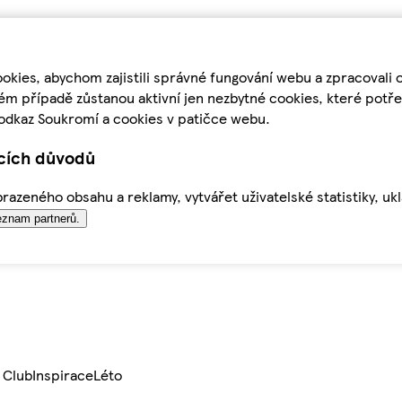
kies, abychom zajistili správné fungování webu a zpracovali 
ém případě zůstanou aktivní jen nezbytné cookies, které pot
odkaz Soukromí a cookies v patičce webu.
ících důvodů
azeného obsahu a reklamy, vytvářet uživatelské statistiky, uk
znam partnerů.
 Club
Inspirace
Léto