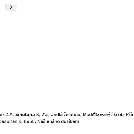
šek 4%,
Smetana
3, 2%, Jedlá želatina, Modifikovaný škrob, Pří
acesulfan K, E955, Našleháno dusíkem