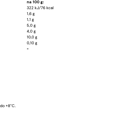
na 100 g:
322 kJ/76 kcal
1,6 g
1,1 g
5,0 g
4,0 g
10,0 g
0,10 g
-
 do +8°C.