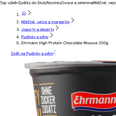
Top výběr
Zpátky do školy
Novinky
Ovoce a zelenina
Mléčné, vejc
Mléčné, vejce a margaríny
Jogurty a dezerty
Pudinky a pěny
Ehrmann High Protein Chocolate Mousse 200g
Zpět na Pudinky a pěny