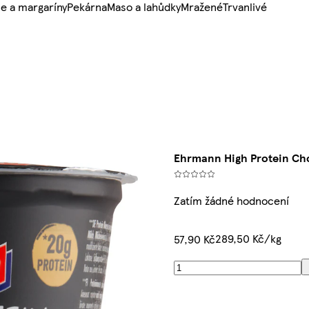
e a margaríny
Pekárna
Maso a lahůdky
Mražené
Trvanlivé
Ehrmann High Protein Ch
Zatím žádné hodnocení
289,50 Kč/kg
57,90 Kč