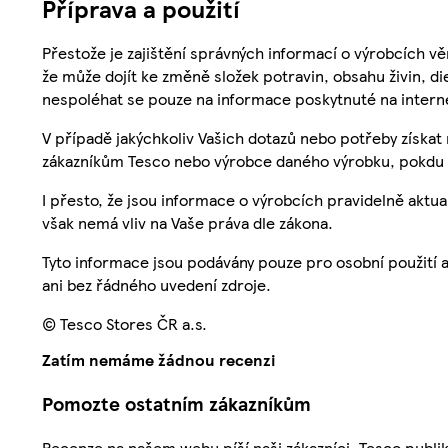
Příprava a použití
Přestože je zajištění správných informací o výrobcích vě
že může dojít ke změně složek potravin, obsahu živin, di
nespoléhat se pouze na informace poskytnuté na intern
V případě jakýchkoliv Vašich dotazů nebo potřeby získat
zákazníkům Tesco nebo výrobce daného výrobku, pokdu 
I přesto, že jsou informace o výrobcích pravidelně akt
však nemá vliv na Vaše práva dle zákona.
Tyto informace jsou podávány pouze pro osobní použití 
ani bez řádného uvedení zdroje.
© Tesco Stores ČR a.s.
Zatím nemáme žádnou recenzi
Pomozte ostatním zákazníkům
Recenze na našem webu píší naši zákazníci. Tesco publ