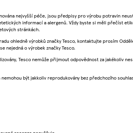
nována nejvyšší péče, jsou předpisy pro výrobu potravin neust
etetických informací a alergenů. Vždy byste si měli přečíst eti
etových stránkách.
 radu ohledně výrobků značky Tesco, kontaktujte prosím Odděl
se nejedná o výrobek značky Tesco.
ualizovány, Tesco nemůže přijmout odpovědnost za jakékoliv ne
a nemohou být jakkoliv reprodukovány bez předchozího souhla
ikované recenze neověřuje.