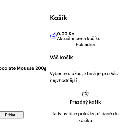
Košík
0,00 Kč
Aktuální cena košíku
0,00 Kč
Aktuální cena košíku
Pokladna
Váš košík
ocolate Mousse 200g
Vyberte službu, která je pro Vás
nejvhodnější
Prázdný košík
Tady uvidíte položky přidané do
Přidat
košíku