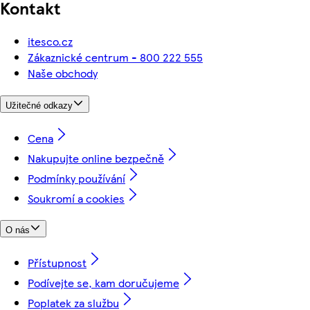
Kontakt
itesco.cz
Zákaznické centrum - 800 222 555
Naše obchody
Užitečné odkazy
Cena
Nakupujte online bezpečně
Podmínky používání
Soukromí a cookies
O nás
Přístupnost
Podívejte se, kam doručujeme
Poplatek za službu