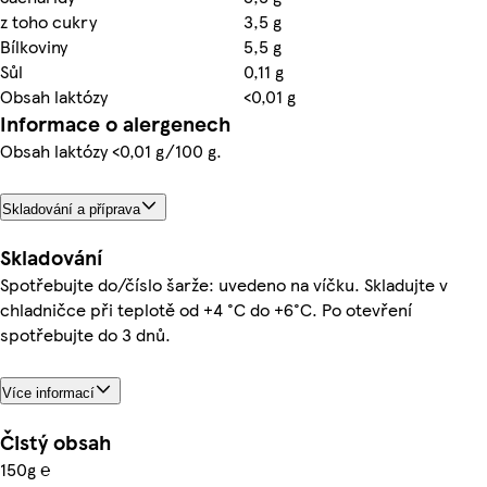
z toho cukry
3,5 g
Bílkoviny
5,5 g
Sůl
0,11 g
Obsah laktózy
<0,01 g
Informace o alergenech
Obsah laktózy <0,01 g/100 g.
Skladování a příprava
Skladování
Spotřebujte do/číslo šarže: uvedeno na víčku. Skladujte v
chladničce při teplotě od +4 °C do +6°C. Po otevření
spotřebujte do 3 dnů.
Více informací
Čistý obsah
150g ℮