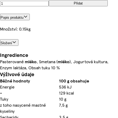
Přidat
Popis produktu
Množství: 0.15kg
Složení
Ingredience
Pasterované
mléko
, Smetana (
mléko
), Jogurtová kultura,
Enzym laktáza, Obsah tuku 10 %
Výživové údaje
Běžné hodnoty
100 g obsahuje
Energie
536 kJ
-
129 kcal
Tuky
10 g
z toho nasycené mastné
7,5 g
kyseliny
Sacharidy
3,5 g