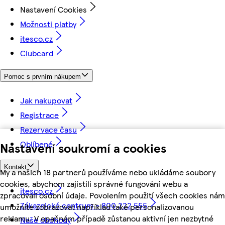
Nastavení Cookies
Možnosti platby
itesco.cz
Clubcard
Pomoc s prvním nákupem
Jak nakupovat
Registrace
Rezervace času
Oblíbené
Nastavení soukromí a cookies
Kontakt
My a našich 18 partnerů používáme nebo ukládáme soubory
cookies, abychom zajistili správné fungování webu a
itesco.cz
zpracovali osobní údaje. Povolením použití všech cookies nám
Zákaznické centrum - 800 222 555
umožníte zobrazovat například také personalizovanou
reklamu. V opačném případě zůstanou aktivní jen nezbytné
Naše obchody