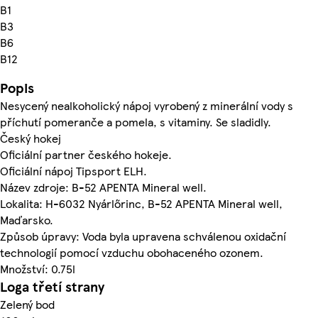
B1
B3
B6
B12
Popis
Nesycený nealkoholický nápoj vyrobený z minerální vody s
příchutí pomeranče a pomela, s vitaminy. Se sladidly.
Český hokej
Oficiální partner českého hokeje.
Oficiální nápoj Tipsport ELH.
Název zdroje: B-52 APENTA Mineral well.
Lokalita: H-6032 Nyárlőrinc, B-52 APENTA Mineral well,
Maďarsko.
Způsob úpravy: Voda byla upravena schválenou oxidační
technologií pomocí vzduchu obohaceného ozonem.
Množství: 0.75l
Loga třetí strany
Zelený bod