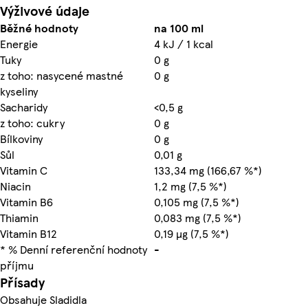
Výživové údaje
Běžné hodnoty
na 100 ml
Energie
4 kJ / 1 kcal
Tuky
0 g
z toho: nasycené mastné
0 g
kyseliny
Sacharidy
<0,5 g
z toho: cukry
0 g
Bílkoviny
0 g
Sůl
0,01 g
Vitamin C
133,34 mg (166,67 %*)
Niacin
1,2 mg (7,5 %*)
Vitamin B6
0,105 mg (7,5 %*)
Thiamin
0,083 mg (7,5 %*)
Vitamin B12
0,19 µg (7,5 %*)
* % Denní referenční hodnoty
-
příjmu
Přísady
Obsahuje Sladidla