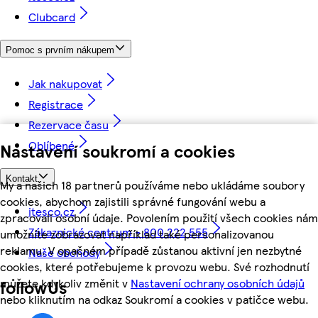
Clubcard
Pomoc s prvním nákupem
Jak nakupovat
Registrace
Rezervace času
Oblíbené
Nastavení soukromí a cookies
Kontakt
My a našich 18 partnerů používáme nebo ukládáme soubory
cookies, abychom zajistili správné fungování webu a
itesco.cz
zpracovali osobní údaje. Povolením použití všech cookies nám
Zákaznické centrum - 800 222 555
umožníte zobrazovat například také personalizovanou
reklamu. V opačném případě zůstanou aktivní jen nezbytné
Naše obchody
cookies, které potřebujeme k provozu webu. Své rozhodnutí
můžete kdykoliv změnit v
Nastavení ochrany osobních údajů
followUs
nebo kliknutím na odkaz Soukromí a cookies v patičce webu.