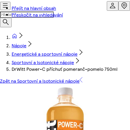
Přejít na hlavní obsah
Přeskočit na vyhledávání
Nápoje
Energetické a sportovní nápoje
Sportovní a Isotonické nápoje
DrWitt Power-C příchuť pomeranč-pomelo 750ml
Zpět na Sportovní a Isotonické nápoje