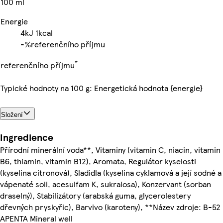
100 ml
Energie
4kJ
1kcal
-%
referenčního příjmu
*
referenčního příjmu
Typické hodnoty na 100 g: Energetická hodnota {energie}
Složení
Ingredience
Přírodní minerální voda**, Vitaminy (vitamin C, niacin, vitamin
B6, thiamin, vitamin B12), Aromata, Regulátor kyselosti
(kyselina citronová), Sladidla (kyselina cyklamová a její sodné a
vápenaté soli, acesulfam K, sukralosa), Konzervant (sorban
draselný), Stabilizátory (arabská guma, glycerolestery
dřevných pryskyřic), Barvivo (karoteny), **Název zdroje: B-52
APENTA Mineral well