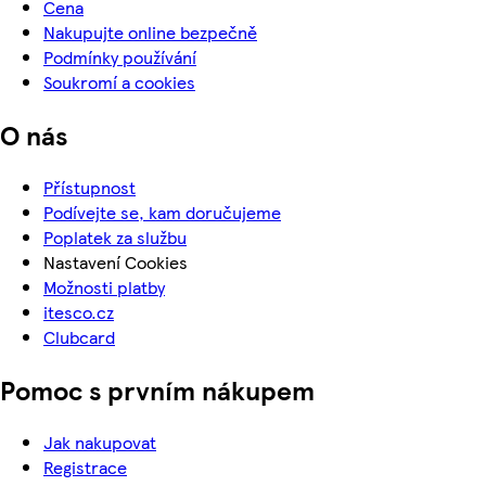
Cena
Nakupujte online bezpečně
Podmínky používání
Soukromí a cookies
O nás
Přístupnost
Podívejte se, kam doručujeme
Poplatek za službu
Nastavení Cookies
Možnosti platby
itesco.cz
Clubcard
Pomoc s prvním nákupem
Jak nakupovat
Registrace