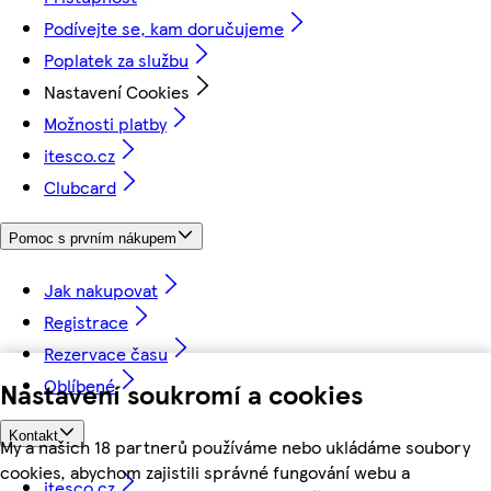
Podívejte se, kam doručujeme
Poplatek za službu
Nastavení Cookies
Možnosti platby
itesco.cz
Clubcard
Pomoc s prvním nákupem
Jak nakupovat
Registrace
Rezervace času
Oblíbené
Nastavení soukromí a cookies
Kontakt
My a našich 18 partnerů používáme nebo ukládáme soubory
cookies, abychom zajistili správné fungování webu a
itesco.cz