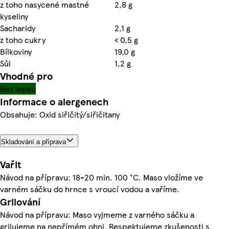
z toho nasycené mastné
2,8 g
kyseliny
Sacharidy
2,1 g
z toho cukry
< 0,5 g
Bílkoviny
19,0 g
Sůl
1,2 g
Vhodné pro
Bez lepku
Informace o alergenech
Obsahuje: Oxid siřičitý/siřičitany
Skladování a příprava
Vařit
Návod na přípravu: 18-20 min. 100 °C. Maso vložíme ve
varném sáčku do hrnce s vroucí vodou a vaříme.
Grilování
Návod na přípravu: Maso vyjmeme z varného sáčku a
grilujeme na nepřímém ohni. Respektujeme zkušenosti s