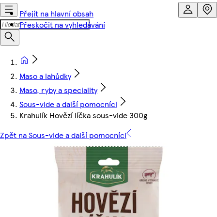
Přejít na hlavní obsah
Přeskočit na vyhledávání
Maso a lahůdky
Maso, ryby a speciality
Sous-vide a další pomocníci
Krahulík Hovězí líčka sous-vide 300g
Zpět na Sous-vide a další pomocníci