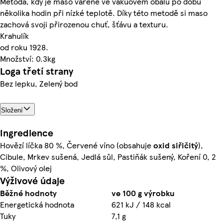
Metoda, kdy je maso vařené ve vakuovém obalu po dobu
několika hodin při nízké teplotě. Díky této metodě si maso
zachová svoji přirozenou chuť, šťávu a texturu.
Krahulík
od roku 1928.
Množství: 0.3kg
Loga třetí strany
Bez lepku, Zelený bod
Složení
Ingredience
Hovězí líčka 80 %, Červené víno (obsahuje
oxid siřičitý
),
Cibule, Mrkev sušená, Jedlá sůl, Pastiňák sušený, Koření 0, 2
%, Olivový olej
Výživové údaje
Běžné hodnoty
ve 100 g výrobku
Energetická hodnota
621 kJ / 148 kcal
Tuky
7,1 g