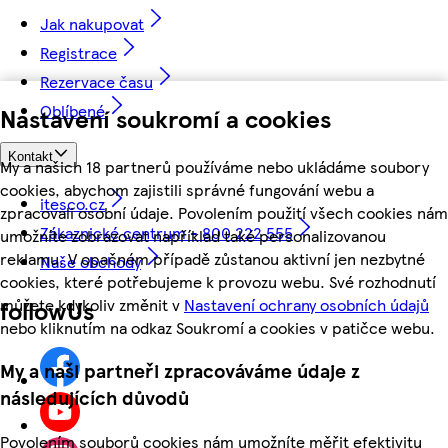
Jak nakupovat
Registrace
Rezervace času
Oblíbené
Nastavení soukromí a cookies
Kontakt
My a našich 18 partnerů používáme nebo ukládáme soubory
cookies, abychom zajistili správné fungování webu a
itesco.cz
zpracovali osobní údaje. Povolením použití všech cookies nám
Zákaznické centrum - 800 222 555
umožníte zobrazovat například také personalizovanou
reklamu. V opačném případě zůstanou aktivní jen nezbytné
Naše obchody
cookies, které potřebujeme k provozu webu. Své rozhodnutí
můžete kdykoliv změnit v
Nastavení ochrany osobních údajů
followUs
nebo kliknutím na odkaz Soukromí a cookies v patičce webu.
My a naši partneři zpracováváme údaje z
následujících důvodů
Povolením souborů cookies nám umožníte měřit efektivitu