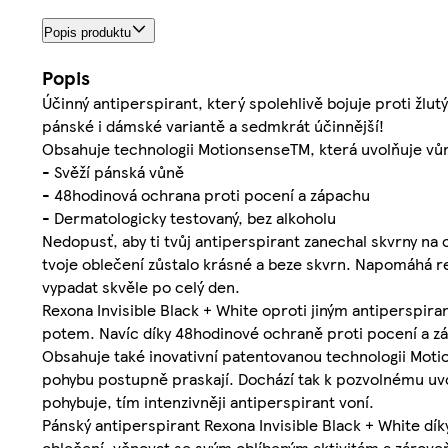
Popis produktu
Popis
Účinný antiperspirant, který spolehlivě bojuje proti žl
pánské i dámské variantě a sedmkrát účinnější!
Obsahuje technologii MotionsenseTM, která uvolňuje vůni
- Svěží pánská vůně
- 48hodinová ochrana proti pocení a zápachu
- Dermatologicky testovaný, bez alkoholu
Nedopusť, aby ti tvůj antiperspirant zanechal skvrny na o
tvoje oblečení zůstalo krásné a beze skvrn. Napomáhá re
vypadat skvěle po celý den.
Rexona Invisible Black + White oproti jiným antiperspir
potem. Navíc díky 48hodinové ochraně proti pocení a zá
Obsahuje také inovativní patentovanou technologii Motio
pohybu postupně praskají. Dochází tak k pozvolnému uvol
pohybuje, tím intenzivněji antiperspirant voní.
Pánský antiperspirant Rexona Invisible Black + White dí
oblečení, věnovat se svým oblíbeným aktivitám a zároveň 