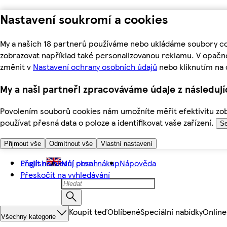
Nastavení soukromí a cookies
My a našich 18 partnerů používáme nebo ukládáme soubory coo
zobrazovat například také personalizovanou reklamu. V opačn
změnit v
Nastavení ochrany osobních údajů
nebo kliknutím na 
My a naši partneři zpracováváme údaje z následuj
Povolením souborů cookies nám umožníte měřit efektivitu zobr
používat přesná data o poloze a identifikovat vaše zařízení.
Se
Přijmout vše
Odmítnout vše
Vlastní nastavení
Přejít na hlavní obsah
English
Můj první nákup
Nápověda
Přeskočit na vyhledávání
Koupit teď
Oblíbené
Speciální nabídky
Online
Všechny kategorie