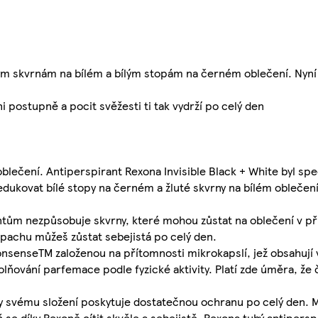
utým skvrnám na bílém a bílým stopám na černém oblečení. Nyní 
 postupně a pocit svěžesti ti tak vydrží po celý den
blečení. Antiperspirant Rexona Invisible Black + White byl spec
dukovat bílé stopy na černém a žluté skvrny na bílém oblečení
antům nezpůsobuje skvrny, které mohou zůstat na oblečení v př
pachu můžeš zůstat sebejistá po celý den.
nsenseTM založenou na přítomnosti mikrokapslí, jež obsahují vů
ňování parfemace podle fyzické aktivity. Platí zde úměra, že 
ky svému složení poskytuje dostatečnou ochranu po celý den. M
se díky Rexoně cítit skvěle a sebejistě. Rexona tuhý antiperspi