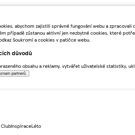
kies, abychom zajistili správné fungování webu a zpracovali 
ém případě zůstanou aktivní jen nezbytné cookies, které pot
odkaz Soukromí a cookies v patičce webu.
ících důvodů
azeného obsahu a reklamy, vytvářet uživatelské statistiky, uk
znam partnerů.
 Club
Inspirace
Léto