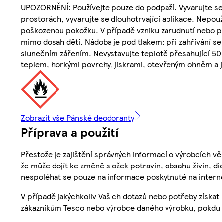
UPOZORNĚNÍ: Používejte pouze do podpaží. Vyvarujte se
prostorách, vyvarujte se dlouhotrvající aplikace. Nepouží
poškozenou pokožku. V případě vzniku zarudnutí nebo p
mimo dosah dětí. Nádoba je pod tlakem: při zahřívání s
slunečním zářením. Nevystavujte teplotě přesahující 50
teplem, horkými povrchy, jiskrami, otevřeným ohněm a ji
Zobrazit vše Pánské deodoranty
Příprava a použití
Přestože je zajištění správných informací o výrobcích vě
že může dojít ke změně složek potravin, obsahu živin, di
nespoléhat se pouze na informace poskytnuté na intern
V případě jakýchkoliv Vašich dotazů nebo potřeby získat
zákazníkům Tesco nebo výrobce daného výrobku, pokdu 