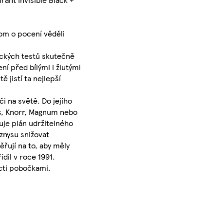
hom o pocení věděli
eckých testů skutečně
í před bílými i žlutými
 jistí ta nejlepší
i na světě. Do jejího
's, Knorr, Magnum nebo
uje plán udržitelného
yznysu snižovat
řují na to, aby měly
dil v roce 1991.
ácti pobočkami.