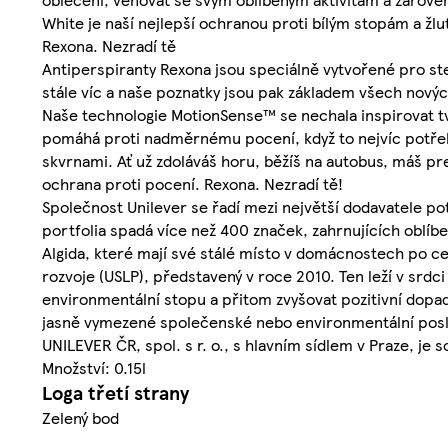
White je naší nejlepší ochranou proti bílým stopám a žl
Rexona. Nezradí tě
Antiperspiranty Rexona jsou speciálně vytvořené pro ste
stále víc a naše poznatky jsou pak základem všech nový
Naše technologie MotionSense™ se nechala inspirovat t
pomáhá proti nadměrnému pocení, když to nejvíc potřebu
skvrnami. Ať už zdoláváš horu, běžíš na autobus, máš pre
ochrana proti pocení. Rexona. Nezradí tě!
Společnost Unilever se řadí mezi největší dodavatele po
portfolia spadá více než 400 značek, zahrnujících oblí
Algida, které mají své stálé místo v domácnostech po c
rozvoje (USLP), představený v roce 2010. Ten leží v srdc
environmentální stopu a přitom zvyšovat pozitivní dopad
jasně vymezené společenské nebo environmentální poslání
UNILEVER ČR, spol. s r. o., s hlavním sídlem v Praze, je
Množství: 0.15l
Loga třetí strany
Zelený bod