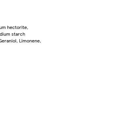
um hectorite,
odium starch
 Geraniol, Limonene,