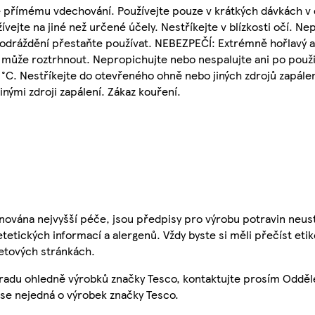
 přímému vdechování. Používejte pouze v krátkých dávkách v
vejte na jiné než určené účely. Nestříkejte v blízkosti očí. Ne
odráždění přestaňte používat. NEBEZPEČÍ: Extrémně hořlavý a
e může roztrhnout. Nepropichujte nebo nespalujte ani po použi
 °C. Nestříkejte do otevřeného ohně nebo jiných zdrojů zapále
nými zdroji zapálení. Zákaz kouření.
nována nejvyšší péče, jsou předpisy pro výrobu potravin neust
etetických informací a alergenů. Vždy byste si měli přečíst eti
etových stránkách.
 radu ohledně výrobků značky Tesco, kontaktujte prosím Odděl
se nejedná o výrobek značky Tesco.