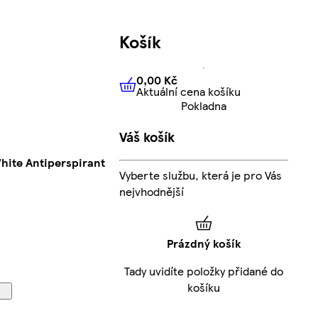
Košík
0,00 Kč
Aktuální cena košíku
0,00 Kč
Aktuální cena košíku
Pokladna
Váš košík
hite Antiperspirant
Vyberte službu, která je pro Vás
nejvhodnější
Prázdný košík
Tady uvidíte položky přidané do
košíku