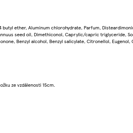
4 butyl ether, Aluminum chlorohydrate, Parfum, Disteardimoni
nnuus seed oil, Dimethiconol, Caprylic/capric triglyceride, S
none, Benzyl alcohol, Benzyl salicylate, Citronellol, Eugenol,
kožku ze vzdálenosti 15cm.