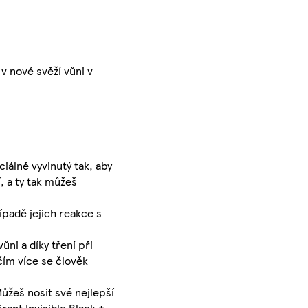
v nové svěží vůni v
iálně vyvinutý tak, aby
, a ty tak můžeš
ípadě jejich reakce s
ni a díky tření při
čím více se člověk
ůžeš nosit své nejlepší
rant Invisible Black +