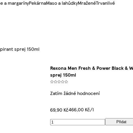
e a margaríny
Pekárna
Maso a lahůdky
Mražené
Trvanlivé
pirant sprej 150ml
Rexona Men Fresh & Power Black & W
sprej 150ml
Zatím žádné hodnocení
466,00 Kč/l
69,90 Kč
Přidat