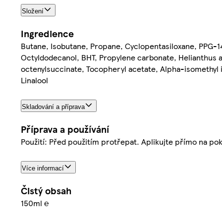
Složení
Ingredience
Butane, Isobutane, Propane, Cyclopentasiloxane, PPG-1
Octyldodecanol, BHT, Propylene carbonate, Helianthus a
octenylsuccinate, Tocopheryl acetate, Alpha-isomethyl io
Linalool
Skladování a příprava
Příprava a používání
Použití: Před použitím protřepat. Aplikujte přímo na po
Více informací
Čistý obsah
150ml ℮