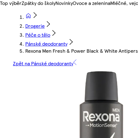
Top výběr
Zpátky do školy
Novinky
Ovoce a zelenina
Mléčné, vejc
Drogerie
Péče o tělo
Pánské deodoranty
Rexona Men Fresh & Power Black & White Antipers
Zpět na Pánské deodoranty