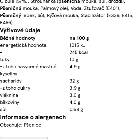
Cibule (57%), Strouhanka (
pšeničná
mouka, sůl, droždí),
Pšeničná
mouka, Palmový olej, Voda, Ztužovač (E401),
Pšeničný
lepek, Sůl, Rýžová mouka, Stabilizátor (E339, E415,
E466)
Výživové údaje
Běžné hodnoty
na 100 g
energetická hodnota
1015 kJ
-
245 kcal
tuky
10 g
-z toho nasycené mastné
4,9 g
kyseliny
sacharidy
32 g
-z toho cukry
3,9 g
vláknina
3,0 g
bílkoviny
4,0 g
sůl
0,68 g
Informace o alergenech
Obsahuje: Pšenice