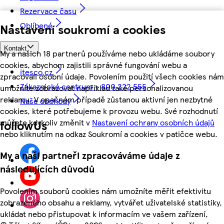
Rezervace času
Oblíbené
Nastavení soukromí a cookies
Kontakt
My a našich 18 partnerů používáme nebo ukládáme soubory
cookies, abychom zajistili správné fungování webu a
itesco.cz
zpracovali osobní údaje. Povolením použití všech cookies nám
Zákaznické centrum - 800 222 555
umožníte zobrazovat například také personalizovanou
reklamu. V opačném případě zůstanou aktivní jen nezbytné
Naše obchody
cookies, které potřebujeme k provozu webu. Své rozhodnutí
můžete kdykoliv změnit v
Nastavení ochrany osobních údajů
followUs
nebo kliknutím na odkaz Soukromí a cookies v patičce webu.
My a naši partneři zpracováváme údaje z
následujících důvodů
Povolením souborů cookies nám umožníte měřit efektivitu
zobrazeného obsahu a reklamy, vytvářet uživatelské statistiky,
ukládat nebo přistupovat k informacím ve vašem zařízení,