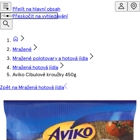
Přejít na hlavní obsah
Přeskočit na vyhledávání
Mražené
Mražené polotovary a hotová jídla
Mražená hotová jídla
Aviko Cibulové kroužky 450g
Zpět na Mražená hotová jídla