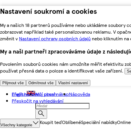
Nastavení soukromí a cookies
My a našich 18 partnerů používáme nebo ukládáme soubory coo
zobrazovat například také personalizovanou reklamu. V opačn
změnit v
Nastavení ochrany osobních údajů
nebo kliknutím na 
My a naši partneři zpracováváme údaje z následuj
Povolením souborů cookies nám umožníte měřit efektivitu zobr
používat přesná data o poloze a identifikovat vaše zařízení.
Se
Přijmout vše
Odmítnout vše
Vlastní nastavení
Přejít na hlavní obsah
English
Můj první nákup
Nápověda
Přeskočit na vyhledávání
Koupit teď
Oblíbené
Speciální nabídky
Online
Všechny kategorie