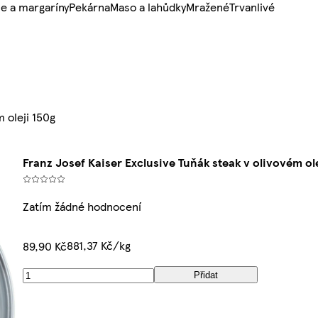
e a margaríny
Pekárna
Maso a lahůdky
Mražené
Trvanlivé
 oleji 150g
Franz Josef Kaiser Exclusive Tuňák steak v olivovém ole
Zatím žádné hodnocení
881,37 Kč/kg
89,90 Kč
Přidat