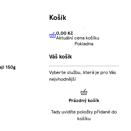
Košík
0,00 Kč
Aktuální cena košíku
0,00 Kč
Aktuální cena košíku
Pokladna
Váš košík
ji 150g
Vyberte službu, která je pro Vás
nejvhodnější
Prázdný košík
Tady uvidíte položky přidané do
košíku