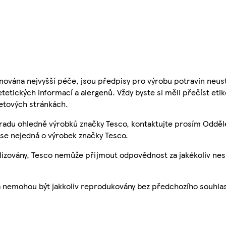
nována nejvyšší péče, jsou předpisy pro výrobu potravin neust
etetických informací a alergenů. Vždy byste si měli přečíst eti
etových stránkách.
 radu ohledně výrobků značky Tesco, kontaktujte prosím Odděl
se nejedná o výrobek značky Tesco.
ualizovány, Tesco nemůže přijmout odpovědnost za jakékoliv ne
a nemohou být jakkoliv reprodukovány bez předchozího souhla