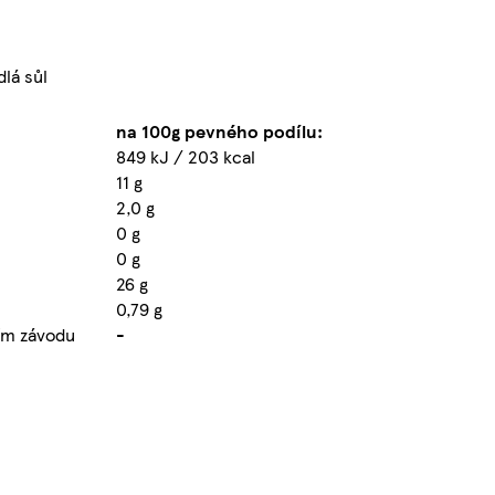
dlá sůl
na 100g pevného podílu:
849 kJ / 203 kcal
11 g
2,0 g
0 g
0 g
26 g
0,79 g
ním závodu
-