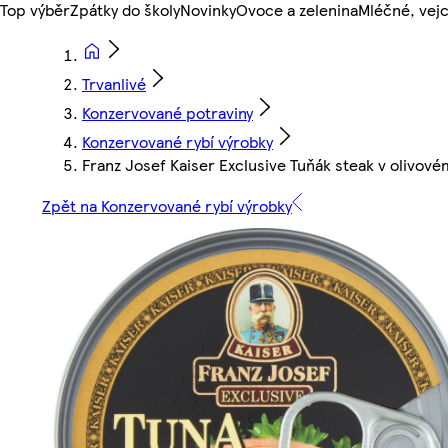
Top výběr
Zpátky do školy
Novinky
Ovoce a zelenina
Mléčné, vejc
Trvanlivé
Konzervované potraviny
Konzervované rybí výrobky
Franz Josef Kaiser Exclusive Tuňák steak v olivovém
Zpět na Konzervované rybí výrobky