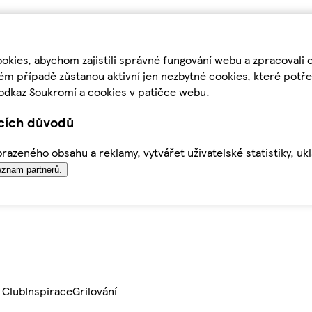
kies, abychom zajistili správné fungování webu a zpracovali 
ém případě zůstanou aktivní jen nezbytné cookies, které pot
odkaz Soukromí a cookies v patičce webu.
ících důvodů
azeného obsahu a reklamy, vytvářet uživatelské statistiky, uk
znam partnerů.
 Club
Inspirace
Grilování