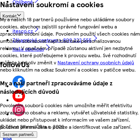
Oblíbené
Nastavení soukromí a cookies
Kontakt
My a našich 18 partnerů používáme nebo ukládáme soubory
cookies, abychom zajistili správné fungování webu a
itesco.cz
zpracovali osobní údaje. Povolením použití všech cookies nám
Zákaznické centrum - 800 222 555
umožníte zobrazovat například také personalizovanou
reklamu. V opačném případě zůstanou aktivní jen nezbytné
Naše obchody
cookies, které potřebujeme k provozu webu. Své rozhodnutí
můžete kdykoliv změnit v
Nastavení ochrany osobních údajů
followUs
nebo kliknutím na odkaz Soukromí a cookies v patičce webu.
My a naši partneři zpracováváme údaje z
následujících důvodů
Povolením souborů cookies nám umožníte měřit efektivitu
zobrazeného obsahu a reklamy, vytvářet uživatelské statistiky,
ukládat nebo přistupovat k informacím ve vašem zařízení,
©
Tesco Stores ČR a.s. 2026
používat přesná data o poloze a identifikovat vaše zařízení.
Seznam partnerů.