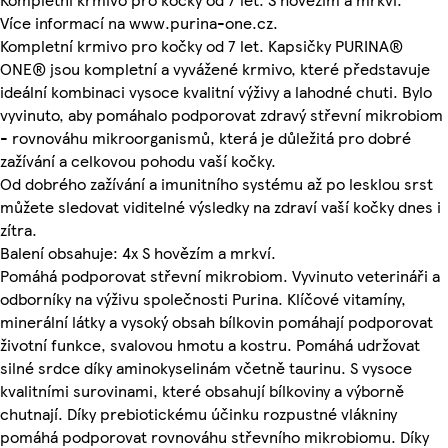
Více informací na www.purina-one.cz.
Kompletní krmivo pro kočky od 7 let. Kapsičky PURINA®
ONE® jsou kompletní a vyvážené krmivo, které představuje
ideální kombinaci vysoce kvalitní výživy a lahodné chuti. Bylo
vyvinuto, aby pomáhalo podporovat zdravý střevní mikrobiom
- rovnováhu mikroorganismů, která je důležitá pro dobré
zažívání a celkovou pohodu vaší kočky.
Od dobrého zažívání a imunitního systému až po lesklou srst
můžete sledovat viditelné výsledky na zdraví vaší kočky dnes i
zítra.
Balení obsahuje: 4x S hovězím a mrkví.
Pomáhá podporovat střevní mikrobiom. Vyvinuto veterináři a
odborníky na výživu společnosti Purina. Klíčové vitamíny,
minerální látky a vysoký obsah bílkovin pomáhají podporovat
životní funkce, svalovou hmotu a kostru. Pomáhá udržovat
silné srdce díky aminokyselinám včetně taurinu. S vysoce
kvalitními surovinami, které obsahují bílkoviny a výborně
chutnají. Díky prebiotickému účinku rozpustné vlákniny
pomáhá podporovat rovnováhu střevního mikrobiomu. Díky