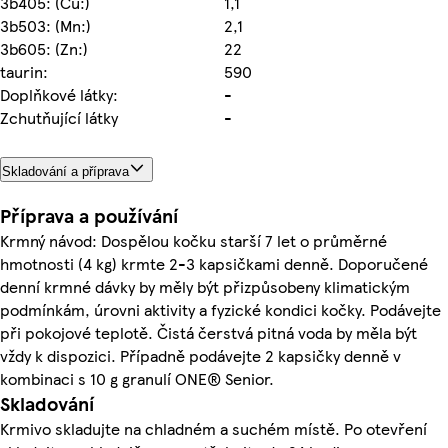
3b405: (Cu:)
1,1
3b503: (Mn:)
2,1
3b605: (Zn:)
22
taurin:
590
Doplňkové látky:
-
Zchutňující látky
-
Skladování a příprava
Příprava a používání
Krmný návod: Dospělou kočku starší 7 let o průměrné
hmotnosti (4 kg) krmte 2-3 kapsičkami denně. Doporučené
denní krmné dávky by měly být přizpůsobeny klimatickým
podmínkám, úrovni aktivity a fyzické kondici kočky. Podávejte
při pokojové teplotě. Čistá čerstvá pitná voda by měla být
vždy k dispozici. Případně podávejte 2 kapsičky denně v
kombinaci s 10 g granulí ONE® Senior.
Skladování
Krmivo skladujte na chladném a suchém místě. Po otevření