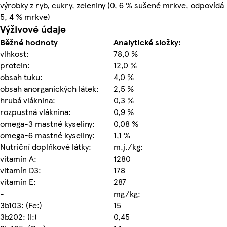
výrobky z ryb, cukry, zeleniny (0, 6 % sušené mrkve, odpovídá
5, 4 % mrkve)
Výživové údaje
Běžné hodnoty
Analytické složky:
vlhkost:
78,0 %
protein:
12,0 %
obsah tuku:
4,0 %
obsah anorganických látek:
2,5 %
hrubá vláknina:
0,3 %
rozpustná vláknina:
0,9 %
omega-3 mastné kyseliny:
0,08 %
omega-6 mastné kyseliny:
1,1 %
Nutriční doplňkové látky:
m.j./kg:
vitamín A:
1280
vitamín D3:
178
vitamín E:
287
-
mg/kg:
3b103: (Fe:)
15
3b202: (I:)
0,45