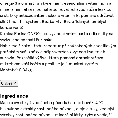
omega-3 a 6 mastným kyselinám, esenciálním vitamínům a
minerálním látkám pomáhá udržovat zdravou kůži a lesklou
srst. Díky antioxidantům, jako je vitamín E, pomáhá udržovat
silný imunitní systém. Bez barviv. Bez přidaných umělých
konzervantů.
Krmiva Purina ONE® jsou vyvinutá veterináři a odborníky na
výživu společnosti Purina®.
Nabízíme širokou řadu receptur přizpůsobených specifickým
potřebám vaší kočky a připravených z vysoce kvalitních
surovin. Pokročilá výživa, která pomáhá chránit střevní
mikrobiom vaší kočky a posiluje její imunitní systém.
Množství: 0.34kg
Složení
Ingredience
Maso a výrobky živočišného původu (z toho hovězí 4 %),
bílkovinné extrakty rostlinného původu, oleje a tuky, vedlejší
výrobky rostlinného původu, minerální látky, ryby a vedlejší