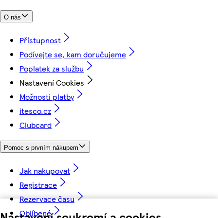
O nás
Přístupnost
Podívejte se, kam doručujeme
Poplatek za službu
Nastavení Cookies
Možnosti platby
itesco.cz
Clubcard
Pomoc s prvním nákupem
Jak nakupovat
Registrace
Rezervace času
Oblíbené
Nastavení soukromí a cookies