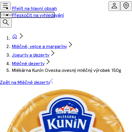
Přejít na hlavní obsah
Přeskočit na vyhledávání
Mléčné, vejce a margaríny
Jogurty a dezerty
Mléčné dezerty
Mlékárna Kunín Oveska ovesný mléčný výrobek 150g
Zpět na Mléčné dezerty