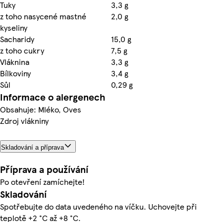
Tuky
3,3 g
z toho nasycené mastné
2,0 g
kyseliny
Sacharidy
15,0 g
z toho cukry
7,5 g
Vláknina
3,3 g
Bílkoviny
3,4 g
Sůl
0,29 g
Informace o alergenech
Obsahuje: Mléko, Oves
Zdroj vlákniny
Skladování a příprava
Příprava a používání
Po otevření zamíchejte!
Skladování
Spotřebujte do data uvedeného na víčku. Uchovejte při
teplotě +2 °C až +8 °C.