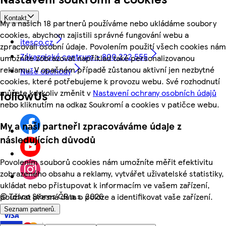
Kontakt
My a našich 18 partnerů používáme nebo ukládáme soubory
cookies, abychom zajistili správné fungování webu a
itesco.cz
zpracovali osobní údaje. Povolením použití všech cookies nám
Zákaznické centrum - 800 222 555
umožníte zobrazovat například také personalizovanou
reklamu. V opačném případě zůstanou aktivní jen nezbytné
Naše obchody
cookies, které potřebujeme k provozu webu. Své rozhodnutí
můžete kdykoliv změnit v
Nastavení ochrany osobních údajů
followUs
nebo kliknutím na odkaz Soukromí a cookies v patičce webu.
My a naši partneři zpracováváme údaje z
následujících důvodů
Povolením souborů cookies nám umožníte měřit efektivitu
zobrazeného obsahu a reklamy, vytvářet uživatelské statistiky,
ukládat nebo přistupovat k informacím ve vašem zařízení,
©
Tesco Stores ČR a.s. 2026
používat přesná data o poloze a identifikovat vaše zařízení.
Seznam partnerů.