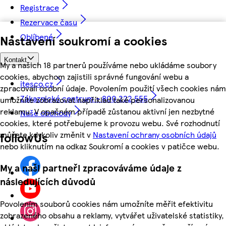
Registrace
Rezervace času
Oblíbené
Nastavení soukromí a cookies
Kontakt
My a našich 18 partnerů používáme nebo ukládáme soubory
cookies, abychom zajistili správné fungování webu a
itesco.cz
zpracovali osobní údaje. Povolením použití všech cookies nám
Zákaznické centrum - 800 222 555
umožníte zobrazovat například také personalizovanou
reklamu. V opačném případě zůstanou aktivní jen nezbytné
Naše obchody
cookies, které potřebujeme k provozu webu. Své rozhodnutí
můžete kdykoliv změnit v
Nastavení ochrany osobních údajů
followUs
nebo kliknutím na odkaz Soukromí a cookies v patičce webu.
My a naši partneři zpracováváme údaje z
následujících důvodů
Povolením souborů cookies nám umožníte měřit efektivitu
zobrazeného obsahu a reklamy, vytvářet uživatelské statistiky,