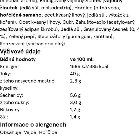
mléčná), aroma], Emulgovaný vaječný žloutek (
vaječný
žloutek
, jedlá sůl, maltodextrin), Hořčice (pitná voda,
hořčičné
semeno
, ocet kvasný lihový, jedlá sůl, výtažek z
koření), Ocet kvasný lihový, Cukr, Zahušťovadlo (acetylovaný
zesíťovaný adipan škrobu), Jedlá sůl, Granulovaný česnek (0, 4
%), Zelený pepř, Stabilizátory (guma guar, xanthan),
Konzervant (sorban draselný)
Výživové údaje
Běžné hodnoty
ve 100 ml:
Energie:
1586 kJ/385 kcal
Tuky:
40 g
z toho nasycené mastné
2,8 g
kyseliny:
Sacharidy:
5,6 g
z toho cukry:
3,0 g
Bílkoviny:
1,2 g
Sůl:
1,4 g
Informace o alergenech
Obsahuje: Vejce, Hořčice