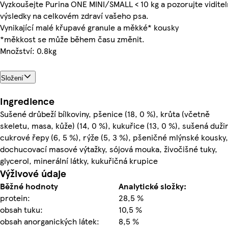
Vyzkoušejte Purina ONE MINI/SMALL < 10 kg a pozorujte vidite
výsledky na celkovém zdraví vašeho psa.
Vynikající malé křupavé granule a měkké* kousky
*měkkost se může během času změnit.
Množství: 0.8kg
Složení
Ingredience
Sušené drůbeží bílkoviny, pšenice (18, 0 %), krůta (včetně
skeletu, masa, kůže) (14, 0 %), kukuřice (13, 0 %), sušená duži
cukrové řepy (6, 5 %), rýže (5, 3 %), pšeničné mlýnské kousky,
dochucovací masové výtažky, sójová mouka, živočišné tuky,
glycerol, minerální látky, kukuřičná krupice
Výživové údaje
Běžné hodnoty
Analytické složky:
protein:
28,5 %
obsah tuku:
10,5 %
obsah anorganických látek:
8,5 %