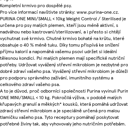
Kompletní krmivo pro dospělé psy.
Pro více informací navštivte stránky: www.purina-one.cz.
PURINA ONE MINI/SMALL < 10kg Weight Control / Sterilised je
určena pro psy malých plemen, kteří jsou méně aktivní, s
nadváhou nebo kastrovaní/sterilizovaní, a i přesto si chtějí
vychutnat své krmivo. Chutné krmivo bohaté na krůtu, které
obsahuje o 40 % méně tuku. Díky tomu přispívá ke snížení
příjmu kalorií a napomáhá vašemu psovi udržet si ideální
tělesnou kondici. Psi malých plemen mají specifické nutriční
potřeby. Udržovat vyvážený střevní mikrobiom je nezbytné pro
dobré zdraví vašeho psa. Vyvážený střevní mikrobiom je důleži
pro podporu správného zažívání, imunitního systému a
celkového zdraví vašeho psa.
A to je důvod, proč odborníci společnosti Purina vyvinuli Puri
ONE MINI/SMALL < 10 kg. Pokročilá výživa, v podobě malých
křupavých granulí a měkkých* kousků, která pomáhá udržovat
zdravý střevní mikrobiom a je speciálně určená pro malou
tlamičku vašeho psa. Tyto receptury pomáhají poskytovat
potřebné živiny tak, aby vyhovovaly jeho nutričním potřebám.