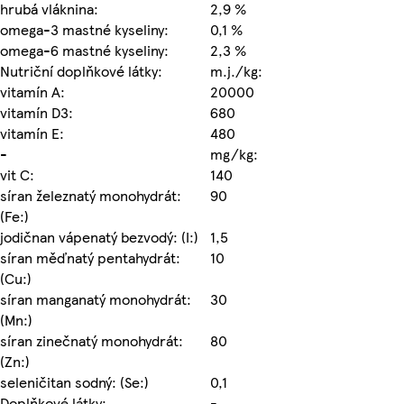
hrubá vláknina:
2,9 %
omega-3 mastné kyseliny:
0,1 %
omega-6 mastné kyseliny:
2,3 %
Nutriční doplňkové látky:
m.j./kg:
vitamín A:
20000
vitamín D3:
680
vitamín E:
480
-
mg/kg:
vit C:
140
síran železnatý monohydrát:
90
(Fe:)
jodičnan vápenatý bezvodý: (I:)
1,5
síran měďnatý pentahydrát:
10
(Cu:)
síran manganatý monohydrát:
30
(Mn:)
síran zinečnatý monohydrát:
80
(Zn:)
seleničitan sodný: (Se:)
0,1
Doplňkové látky:
-