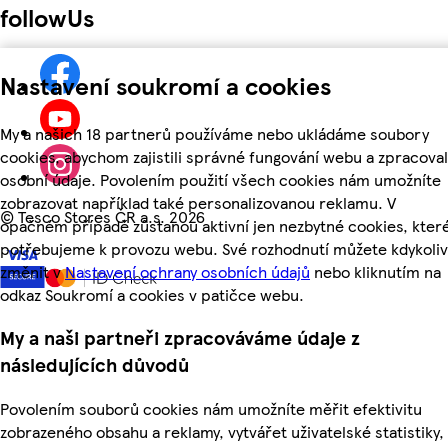
followUs
Nastavení soukromí a cookies
My a našich 18 partnerů používáme nebo ukládáme soubory
cookies, abychom zajistili správné fungování webu a zpracoval
osobní údaje. Povolením použití všech cookies nám umožníte
zobrazovat například také personalizovanou reklamu. V
©
Tesco Stores ČR a.s. 2026
opačném případě zůstanou aktivní jen nezbytné cookies, kter
potřebujeme k provozu webu. Své rozhodnutí můžete kdykoliv
změnit v
Nastavení ochrany osobních údajů
nebo kliknutím na
odkaz Soukromí a cookies v patičce webu.
My a naši partneři zpracováváme údaje z
následujících důvodů
Povolením souborů cookies nám umožníte měřit efektivitu
zobrazeného obsahu a reklamy, vytvářet uživatelské statistiky,