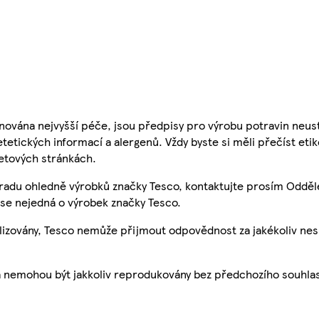
nována nejvyšší péče, jsou předpisy pro výrobu potravin neust
etetických informací a alergenů. Vždy byste si měli přečíst eti
etových stránkách.
 radu ohledně výrobků značky Tesco, kontaktujte prosím Odděl
se nejedná o výrobek značky Tesco.
ualizovány, Tesco nemůže přijmout odpovědnost za jakékoliv ne
a nemohou být jakkoliv reprodukovány bez předchozího souhla