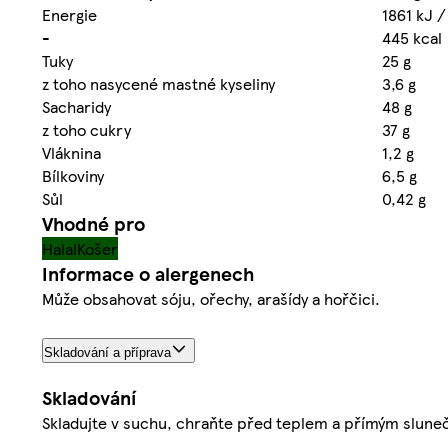
Energie
1861 kJ /
-
445 kcal
Tuky
25 g
z toho nasycené mastné kyseliny
3,6 g
Sacharidy
48 g
z toho cukry
37 g
Vláknina
1,2 g
Bílkoviny
6,5 g
Sůl
0,42 g
Vhodné pro
Halal
Košer
Informace o alergenech
Může obsahovat sóju, ořechy, arašídy a hořčici.
Skladování a příprava
Skladování
Skladujte v suchu, chraňte před teplem a přímým slunečn