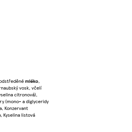
 odstředěné
mléko
,
rnaubský vosk, včelí
yselina citronová),
ory (mono- a diglyceridy
za, Konzervant
 Kyselina listová