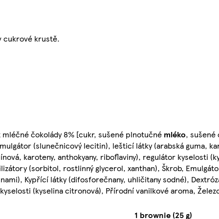
v cukrové krustě.
 mléčné čokolády 8% [cukr, sušené plnotučné
mléko
, sušené
ulgátor (slunečnicový lecitin), lešticí látky (arabská guma, ka
mínová, karoteny, anthokyany, riboflaviny), regulátor kyselosti (k
izátory (sorbitol, rostlinný glycerol, xanthan), Škrob, Emulgát
nami), Kypřící látky (difosforečnany, uhličitany sodné), Dextró
yselosti (kyselina citronová), Přírodní vanilkové aroma, Železo,
1 brownie (25 g)