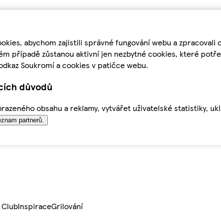
kies, abychom zajistili správné fungování webu a zpracovali 
ém případě zůstanou aktivní jen nezbytné cookies, které pot
odkaz Soukromí a cookies v patičce webu.
ících důvodů
azeného obsahu a reklamy, vytvářet uživatelské statistiky, uk
znam partnerů.
 Club
Inspirace
Grilování