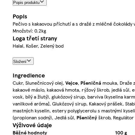
Popis produktu
Popis
Pečivo s kakaovou příchutí a s dražé z mléčné čokolády 
Množství: 0.2kg
Loga třetí strany
Halal, Košer, Zelený bod
Složení
Ingredience
Cukr, Slunečnicový olej,
Vejce
,
Pšeničná
mouka, Draže z
kakaové máslo, kakaová hmota, rýžový škrob, jedlá sůl, em
vosk, bílý a žlutý), glukózový sirup, barviva (kyselina kar
vanilkové aróma], Glukózový sirup, Kakaový prášek, Stabil
mastných kyselin, estery polyglycerolu s mastnými kyseli
(propionan sodný), Jedlá sůl,
Pšeničný
škrob, Regulátor k
Výživové údaje
Běžné hodnoty
100 g