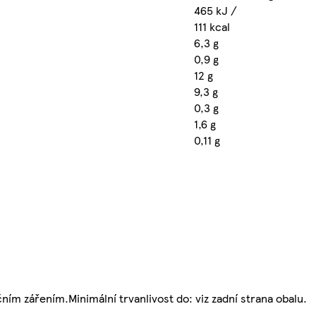
465 kJ /
111 kcal
6,3 g
0,9 g
12 g
9,3 g
0,3 g
1,6 g
0,11 g
ím zářením.Minimální trvanlivost do: viz zadní strana obalu.