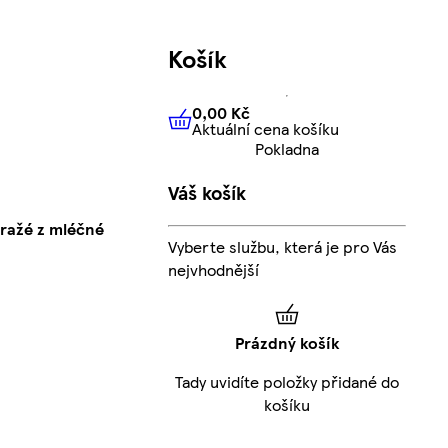
Košík
0,00 Kč
Aktuální cena košíku
0,00 Kč
Aktuální cena košíku
Pokladna
Váš košík
dražé z mléčné
Vyberte službu, která je pro Vás
nejvhodnější
Prázdný košík
Tady uvidíte položky přidané do
košíku