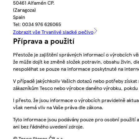
50461 Alfamén CP.
(Zaragoza)
Spain
Tel: 0034 976 626065
Zobrazit vše Trvanlivé sladké pečivo
Příprava a použití
Přestože je zajištění správných informací o výrobcích vě
že může dojít ke změně složek potravin, obsahu živin, di
nespoléhat se pouze na informace poskytnuté na intern
V případě jakýchkoliv Vašich dotazů nebo potřeby získat
zákazníkům Tesco nebo výrobce daného výrobku, pokdu 
I přesto, že jsou informace o výrobcích pravidelně akt
však nemá vliv na Vaše práva dle zákona.
Tyto informace jsou podávány pouze pro osobní použití 
ani bez řádného uvedení zdroje.
© Tesco Stores ČR a.s.