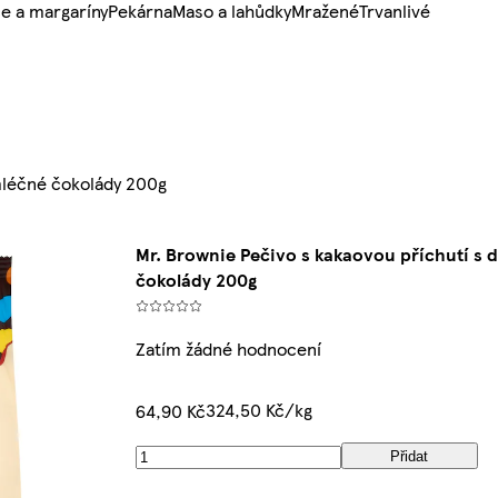
e a margaríny
Pekárna
Maso a lahůdky
Mražené
Trvanlivé
 mléčné čokolády 200g
Mr. Brownie Pečivo s kakaovou příchutí s 
čokolády 200g
Zatím žádné hodnocení
324,50 Kč/kg
64,90 Kč
Přidat