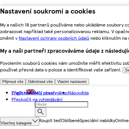
Nastavení soukromí a cookies
My a našich 18 partnerů používáme nebo ukládáme soubory coo
zobrazovat například také personalizovanou reklamu. V opačn
změnit v
Nastavení ochrany osobních údajů
nebo kliknutím na 
My a naši partneři zpracováváme údaje z následuj
Povolením souborů cookies nám umožníte měřit efektivitu zobr
používat přesná data o poloze a identifikovat vaše zařízení.
Se
Přijmout vše
Odmítnout vše
Vlastní nastavení
Přejít na hlavní obsah
English
Můj první nákup
Nápověda
Přeskočit na vyhledávání
Koupit teď
Oblíbené
Speciální nabídky
Online
Všechny kategorie