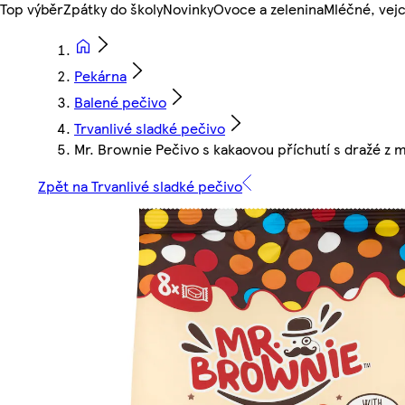
Top výběr
Zpátky do školy
Novinky
Ovoce a zelenina
Mléčné, vejc
Pekárna
Balené pečivo
Trvanlivé sladké pečivo
Mr. Brownie Pečivo s kakaovou příchutí s dražé z
Zpět na Trvanlivé sladké pečivo