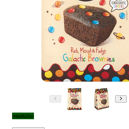
Halal
Košer