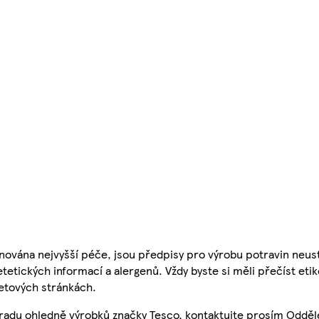
nována nejvyšší péče, jsou předpisy pro výrobu potravin neust
etetických informací a alergenů. Vždy byste si měli přečíst eti
etových stránkách.
 radu ohledně výrobků značky Tesco, kontaktujte prosím Odděl