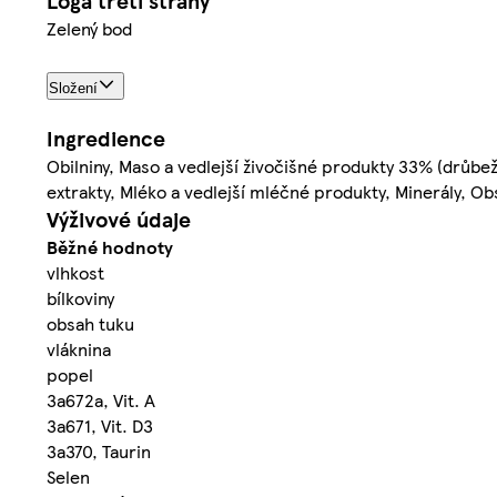
Loga třetí strany
Zelený bod
Složení
Ingredience
Obilniny, Maso a vedlejší živočišné produkty 33% (drůbež
extrakty, Mléko a vedlejší mléčné produkty, Minerály, Ob
Výživové údaje
Běžné hodnoty
vlhkost
bílkoviny
obsah tuku
vláknina
popel
3a672a, Vit. A
3a671, Vit. D3
3a370, Taurin
Selen