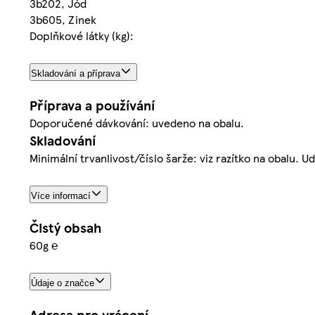
3b202, Jód
3b605, Zinek
Doplňkové látky (kg):
Skladování a příprava
Příprava a používání
Doporučené dávkování: uvedeno na obalu.
Skladování
Minimální trvanlivost/číslo šarže: viz razítko na obalu. U
Více informací
Čistý obsah
60g ℮
Údaje o značce
Adresa pro vrácení