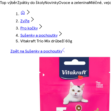
Top výběr
Zpátky do školy
Novinky
Ovoce a zelenina
Mléčné, vejc
Zvíře
Pro kočky
Sušenky a pochoutky
Vitakraft Trio Mix drůbeží 60g
Zpět na Sušenky a pochoutky