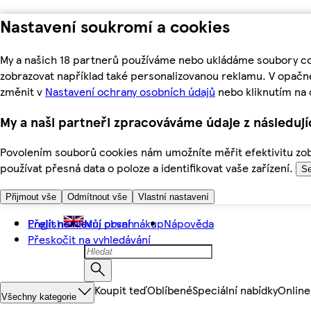
Nastavení soukromí a cookies
My a našich 18 partnerů používáme nebo ukládáme soubory coo
zobrazovat například také personalizovanou reklamu. V opačn
změnit v
Nastavení ochrany osobních údajů
nebo kliknutím na 
My a naši partneři zpracováváme údaje z následuj
Povolením souborů cookies nám umožníte měřit efektivitu zobr
používat přesná data o poloze a identifikovat vaše zařízení.
Se
Přijmout vše
Odmítnout vše
Vlastní nastavení
Přejít na hlavní obsah
English
Můj první nákup
Nápověda
Přeskočit na vyhledávání
Koupit teď
Oblíbené
Speciální nabídky
Online
Všechny kategorie