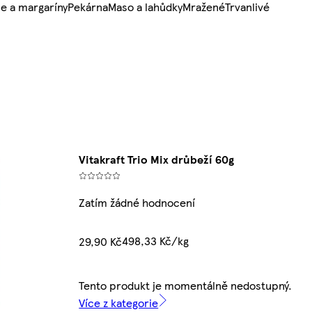
e a margaríny
Pekárna
Maso a lahůdky
Mražené
Trvanlivé
Vitakraft Trio Mix drůbeží 60g
Zatím žádné hodnocení
498,33 Kč/kg
29,90 Kč
Tento produkt je momentálně nedostupný.
Více z kategorie