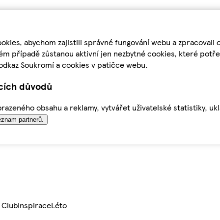
kies, abychom zajistili správné fungování webu a zpracovali 
ém případě zůstanou aktivní jen nezbytné cookies, které pot
odkaz Soukromí a cookies v patičce webu.
ících důvodů
azeného obsahu a reklamy, vytvářet uživatelské statistiky, uk
znam partnerů.
 Club
Inspirace
Léto