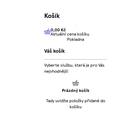
Košík
0,00 Kč
Aktuální cena košíku
0,00 Kč
Aktuální cena košíku
Pokladna
Váš košík
Vyberte službu, která je pro Vás
nejvhodnější
Prázdný košík
Tady uvidíte položky přidané do
košíku