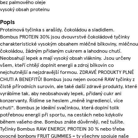
bez palmového oleje
vysoký obsah proteinu
Popis
Proteinová tyčinka s arašídy, čokoládou a sladidlem.
Bombus PROTEIN 30% jsou dvouvrstvé čokoládové tyčinky
charakteristické vysokým obsahem mléčné bílkoviny, mléčnou
čokoládou, žádným přidaným cukrem a lahodnou chutí.
Neobsahují lepek a mají vysoký obsah vlákniny. Jsou určeny
všem, kteří chtějí doplnit energii a zdroj bílkovin co
nejchutnější a nejzdravější formou. ZDRAVÉ PRODUKTY PLNÉ
CHUTI A BENEFITŮ! Bombus jsou nejen ovocné RAW tyčinky z
čistě přírodních surovin, ale také další zdravé produkty, které
vyrábíme tak, aby neobsahovaly lepek, přidaný cukr ani
konzervanty. Řídíme se heslem „méně ingrediencí, více
chuti“. Bombus je ideální svačinkou, která doplní tolik
potřebnou energii při sportu, na cestách nebo kdykoliv
během vašeho dne. Bombus znáte důvěrněji, než tušíte.
Tyčinky Bombus RAW ENERGY, PROTEIN 30 % nebo třeba
ovocné bonbony FRUIT GUMMIES – ty všechny spojuje naše