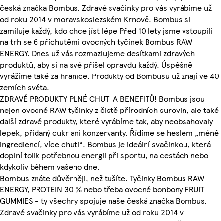
česká značka Bombus. Zdravé svačinky pro vás vyrábíme už
od roku 2014 v moravskoslezském Krnově. Bombus si
zamiluje každý, kdo chce jíst lépe Před 10 lety jsme vstoupili
na trh se 6 příchutěmi ovocných tyčinek Bombus RAW
ENERGY. Dnes už vás rozmazlujeme desítkami zdravých
produktů, aby si na své přišel opravdu každý. Úspěšně
vyrážíme také za hranice. Produkty od Bombusu už znají ve 40
zemích světa.
ZDRAVÉ PRODUKTY PLNÉ CHUTI A BENEFITŮ! Bombus jsou
nejen ovocné RAW tyčinky z čistě přírodních surovin, ale také
další zdravé produkty, které vyrábíme tak, aby neobsahovaly
lepek, přidaný cukr ani konzervanty. Řídíme se heslem „méně
ingrediencí, více chuti“. Bombus je ideální svačinkou, která
doplní tolik potřebnou energii při sportu, na cestách nebo
kdykoliv během vašeho dne.
Bombus znáte důvěrněji, než tušíte. Tyčinky Bombus RAW
ENERGY, PROTEIN 30 % nebo třeba ovocné bonbony FRUIT
GUMMIES – ty všechny spojuje naše česká značka Bombus.
Zdravé svačinky pro vás vyrábíme už od roku 2014 v