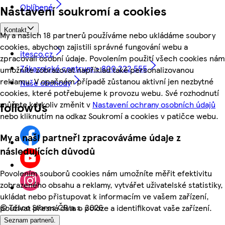
Oblíbené
Nastavení soukromí a cookies
Kontakt
My a našich 18 partnerů používáme nebo ukládáme soubory
cookies, abychom zajistili správné fungování webu a
itesco.cz
zpracovali osobní údaje. Povolením použití všech cookies nám
Zákaznické centrum - 800 222 555
umožníte zobrazovat například také personalizovanou
reklamu. V opačném případě zůstanou aktivní jen nezbytné
Naše obchody
cookies, které potřebujeme k provozu webu. Své rozhodnutí
můžete kdykoliv změnit v
Nastavení ochrany osobních údajů
followUs
nebo kliknutím na odkaz Soukromí a cookies v patičce webu.
My a naši partneři zpracováváme údaje z
následujících důvodů
Povolením souborů cookies nám umožníte měřit efektivitu
zobrazeného obsahu a reklamy, vytvářet uživatelské statistiky,
ukládat nebo přistupovat k informacím ve vašem zařízení,
©
Tesco Stores ČR a.s. 2026
používat přesná data o poloze a identifikovat vaše zařízení.
Seznam partnerů.