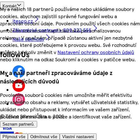
Kontakt
My a našich 18 partnerů používáme nebo ukládáme soubory
cookies, abychom zajistili správné fungování webu a
itesco.cz
zpracovali osobní údaje. Povolením použití všech cookies nám
Zákaznické centrum - 800 222 555
umožníte zobrazovat například také personalizovanou
reklamu. V opačném případě zůstanou aktivní jen nezbytné
Naše obchody
cookies, které potřebujeme k provozu webu. Své rozhodnutí
můžete kdykoliv změnit v
Nastavení ochrany osobních údajů
followUs
nebo kliknutím na odkaz Soukromí a cookies v patičce webu.
My a naši partneři zpracováváme údaje z
následujících důvodů
Povolením souborů cookies nám umožníte měřit efektivitu
zobrazeného obsahu a reklamy, vytvářet uživatelské statistiky,
ukládat nebo přistupovat k informacím ve vašem zařízení,
©
Tesco Stores ČR a.s. 2026
používat přesná data o poloze a identifikovat vaše zařízení.
Seznam partnerů.
Přijmout vše
Odmítnout vše
Vlastní nastavení