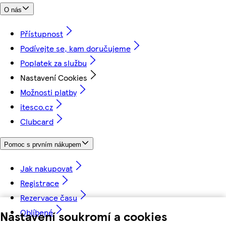
O nás
Přístupnost
Podívejte se, kam doručujeme
Poplatek za službu
Nastavení Cookies
Možnosti platby
itesco.cz
Clubcard
Pomoc s prvním nákupem
Jak nakupovat
Registrace
Rezervace času
Oblíbené
Nastavení soukromí a cookies