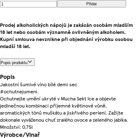
Přidat
Prodej alkoholických nápojů je zakázán osobám mladším
18 let nebo osobám významně ovlivněným alkoholem.
Kupní smlouva nevznikne při objednání výrobku osobou
mladší 18 let.
Popis produktu
Popis
Jakostní šumivé víno bílé demi sec
#ochutnejumeni.
Ochutnejte umění ukryté v Mucha Sekt Ice a objevte
jedinečnou kombinaci příjemné květinové vůně,
aromatických tónů muškátu a jiskřivého perlení. Zažijte
dokonale vyváženou chuť zralého ovoce a zeleného jablka.
Množství: 0.75l
Výrobce/Vinař