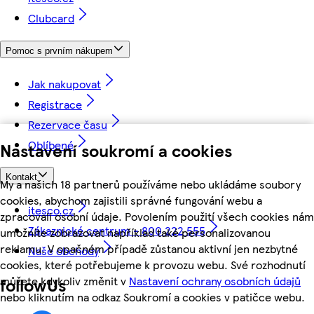
Clubcard
Pomoc s prvním nákupem
Jak nakupovat
Registrace
Rezervace času
Oblíbené
Nastavení soukromí a cookies
Kontakt
My a našich 18 partnerů používáme nebo ukládáme soubory
cookies, abychom zajistili správné fungování webu a
itesco.cz
zpracovali osobní údaje. Povolením použití všech cookies nám
Zákaznické centrum - 800 222 555
umožníte zobrazovat například také personalizovanou
reklamu. V opačném případě zůstanou aktivní jen nezbytné
Naše obchody
cookies, které potřebujeme k provozu webu. Své rozhodnutí
můžete kdykoliv změnit v
Nastavení ochrany osobních údajů
followUs
nebo kliknutím na odkaz Soukromí a cookies v patičce webu.