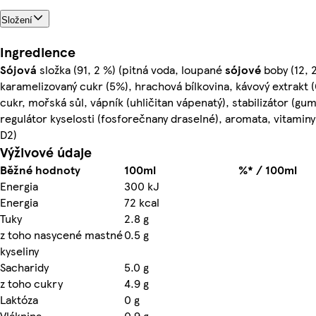
Složení
Ingredience
Sójová
složka (91, 2 %) (pitná voda, loupané
sójové
boby (12, 
karamelizovaný cukr (5%), hrachová bílkovina, kávový extrakt (
cukr, mořská sůl, vápník (uhličitan vápenatý), stabilizátor (gum
regulátor kyselosti (fosforečnany draselné), aromata, vitaminy
D2)
Výživové údaje
Běžné hodnoty
100ml
%* / 100ml
Energia
300 kJ
Energia
72 kcal
Tuky
2.8 g
z toho nasycené mastné
0.5 g
kyseliny
Sacharidy
5.0 g
z toho cukry
4.9 g
Laktóza
0 g
Vláknina
0.9 g