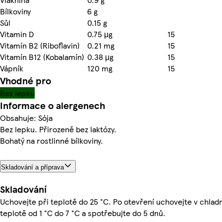
Bílkoviny
6 g
Sůl
0.15 g
Vitamin D
0.75 μg
15
Vitamín B2 (Riboflavin)
0.21 mg
15
Vitamín B12 (Kobalamín)
0.38 μg
15
Vápník
120 mg
15
Vhodné pro
Bez lepku
Informace o alergenech
Obsahuje: Sója
Bez lepku. Přirozeně bez laktózy.
Bohatý na rostlinné bílkoviny.
Skladování a příprava
Skladování
Uchovejte při teplotě do 25 °C. Po otevření uchovejte v chlad
teplotě od 1 °C do 7 °C a spotřebujte do 5 dnů.