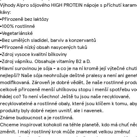
Výhody Alpro sójového HIGH PROTEIN nápoje s příchutí karam
kávy:
▪Přirozeně bez laktózy
▪100% rostlinné
▪Vegetariánské
▪Bez umělých sladidel, barviv a konzervantů
▪Přirozeně nízký obsah nasycených tuků
▪Zdroj vysoce kvalitní bílkoviny
▪Zdroj vápníku. Obsahuje vitamíny B2 a D.
Hlavní surovinou je sója - a co je na ní kromě její výtečné chut
nejlepší? Naše sója neohrožuje deštné pralesy a není ani gene
modifikovaná. Zároveň je dobré vědět, že naše rostlinné prod
celkově přirozeně menší uhlíkovou stopu i menší spotřebu vo
hádej co? To není všechno! Ještě tu jsou naše recyklované,
recyklovatelné a rostlinné obaly, které jsou klíčem k tomu, ab
produkty byly dobré nejen uvnitř, ale i navenek.
Známe budoucnost a je rostlinná.
Chceme inspirovat kohokoli na téhle planetě, kdo má chuť ně
změnit. I malý rostlinný krok může znamenat velkou změnu!