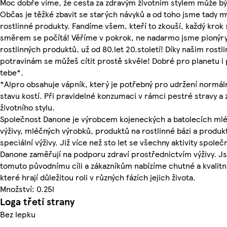
Moc dobře víme, že cesta za zdravým životním stylem může být
Občas je těžké zbavit se starých návyků a od toho jsme tady m
rostlinné produkty. Fandíme všem, kteří to zkouší, každý kro
směrem se počítá! Věříme v pokrok, ne nadarmo jsme pionýr
rostlinných produktů, už od 80.let 20.století! Díky našim rostl
potravinám se můžeš cítit prostě skvěle! Dobré pro planetu i
tebe*.
*Alpro obsahuje vápník, který je potřebný pro udržení normál
stavu kostí. Při pravidelné konzumaci v rámci pestré stravy a
životního stylu.
Společnost Danone je výrobcem kojeneckých a batolecích mlé
výživy, mléčných výrobků, produktů na rostlinné bázi a produk
speciální výživy. Již více než sto let se všechny aktivity společ
Danone zaměřují na podporu zdraví prostřednictvím výživy. J
tomuto původnímu cíli a zákazníkům nabízíme chutné a kvalitní
které hrají důležitou roli v různých fázích jejich života.
Množství: 0.25l
Loga třetí strany
Bez lepku