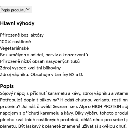
Popis produktu
Hlavní výhody
Přirozeně bez laktózy
100% rostlinné
Vegetariánské
Bez umělých sladidel, barviv a konzervantů
Přirozeně nízký obsah nasycených tuků
Zdroj vysoce kvalitní bílkoviny
Zdroj vápníku. Obsahuje vitamíny B2 a D.
Popis
Sójový nápoj s příchutí karamelu a kávy, zdroj vápníku a vitam
Potřebuješ doplnit bílkoviny? Hledáš chutnou variantu rostlin
proteinu? Jsi náš člověk! Seznam se s Alpro HIGH PROTEIN s
nápojem s příchutí karamelu a kávy. Díky výběru tohoto produ
plného kvalitních rostlinných proteinů, děláš něco pro sebe i 
planetu. Být laskavý k planetě znamená užívat si skvělou chuť.