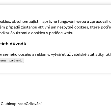
kies, abychom zajistili správné fungování webu a zpracovali 
ém případě zůstanou aktivní jen nezbytné cookies, které pot
odkaz Soukromí a cookies v patičce webu.
ících důvodů
azeného obsahu a reklamy, vytvářet uživatelské statistiky, uk
znam partnerů.
 Club
Inspirace
Grilování