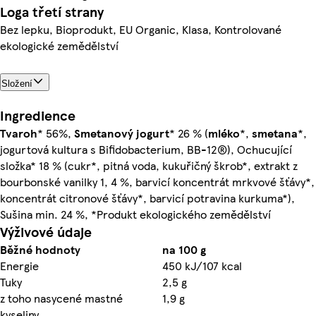
Loga třetí strany
Bez lepku, Bioprodukt, EU Organic, Klasa, Kontrolované
ekologické zemědělství
Složení
Ingredience
Tvaroh
* 56%,
Smetanový
jogurt
* 26 % (
mléko
*,
smetana
*,
jogurtová kultura s Bifidobacterium, BB-12®), Ochucující
složka* 18 % (cukr*, pitná voda, kukuřičný škrob*, extrakt z
bourbonské vanilky 1, 4 %, barvicí koncentrát mrkvové šťávy*,
koncentrát citronové šťávy*, barvicí potravina kurkuma*),
Sušina min. 24 %, *Produkt ekologického zemědělství
Výživové údaje
Běžné hodnoty
na 100 g
Energie
450 kJ/107 kcal
Tuky
2,5 g
z toho nasycené mastné
1,9 g
kyseliny