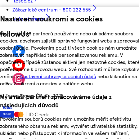
itesco.cz
Zákaznické centrum - 800 222 555
Nastavení soukromí a cookies
Naše obchody
followUs
My a našich 18 partnerů používáme nebo ukládáme soubory
cookies, abychom zajistili správné fungování webu a zpracoval
osobní údaje. Povolením použití všech cookies nám umožníte
zobrazovat například také personalizovanou reklamu. V
opačném případě zůstanou aktivní jen nezbytné cookies, kter
potřebujeme k provozu webu. Své rozhodnutí můžete kdykoliv
změnit v
Nastavení ochrany osobních údajů
nebo kliknutím na
odkaz Soukromí a cookies v patičce webu.
©
Tesco Stores ČR a.s. 2026
My a naši partneři zpracováváme údaje z
následujících důvodů
Povolením souborů cookies nám umožníte měřit efektivitu
zobrazeného obsahu a reklamy, vytvářet uživatelské statistiky,
ukládat nebo přistupovat k informacím ve vašem zařízení,