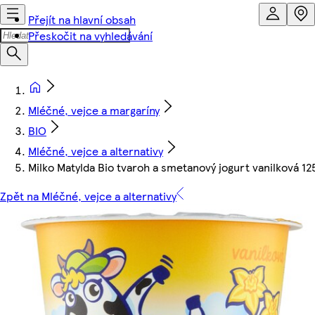
Přejít na hlavní obsah
Přeskočit na vyhledávání
Mléčné, vejce a margaríny
BIO
Mléčné, vejce a alternativy
Milko Matylda Bio tvaroh a smetanový jogurt vanilková 12
Zpět na Mléčné, vejce a alternativy