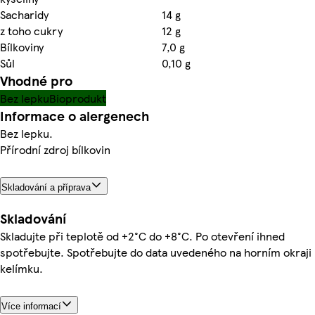
Sacharidy
14 g
z toho cukry
12 g
Bílkoviny
7,0 g
Sůl
0,10 g
Vhodné pro
Bez lepku
Bioprodukt
Informace o alergenech
Bez lepku.
Přírodní zdroj bílkovin
Skladování a příprava
Skladování
Skladujte při teplotě od +2°C do +8°C. Po otevření ihned
spotřebujte. Spotřebujte do data uvedeného na horním okraji
kelímku.
Více informací