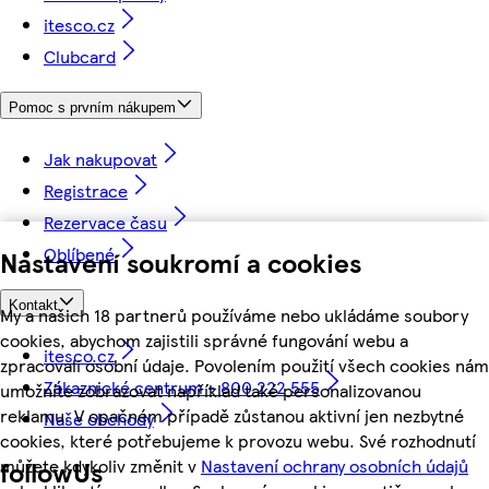
itesco.cz
Clubcard
Pomoc s prvním nákupem
Jak nakupovat
Registrace
Rezervace času
Oblíbené
Nastavení soukromí a cookies
Kontakt
My a našich 18 partnerů používáme nebo ukládáme soubory
cookies, abychom zajistili správné fungování webu a
itesco.cz
zpracovali osobní údaje. Povolením použití všech cookies nám
Zákaznické centrum - 800 222 555
umožníte zobrazovat například také personalizovanou
reklamu. V opačném případě zůstanou aktivní jen nezbytné
Naše obchody
cookies, které potřebujeme k provozu webu. Své rozhodnutí
můžete kdykoliv změnit v
Nastavení ochrany osobních údajů
followUs