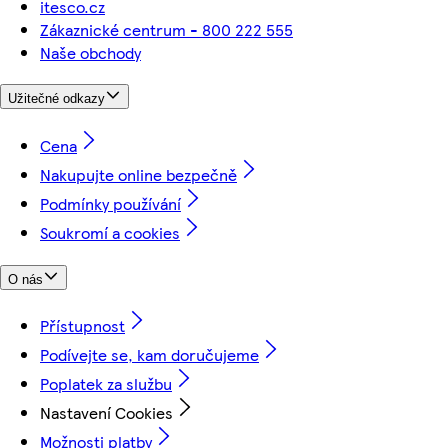
itesco.cz
Zákaznické centrum - 800 222 555
Naše obchody
Užitečné odkazy
Cena
Nakupujte online bezpečně
Podmínky používání
Soukromí a cookies
O nás
Přístupnost
Podívejte se, kam doručujeme
Poplatek za službu
Nastavení Cookies
Možnosti platby