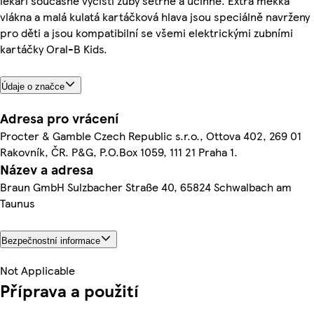
lékaři současně vyčistí zuby šetrně a účinně. Extra měkká
vlákna a malá kulatá kartáčková hlava jsou speciálně navrženy
pro děti a jsou kompatibilní se všemi elektrickými zubními
kartáčky Oral-B Kids.
Údaje o značce
Adresa pro vrácení
Procter & Gamble Czech Republic s.r.o., Ottova 402, 269 01
Rakovník, ČR. P&G, P.O.Box 1059, 111 21 Praha 1.
Název a adresa
Braun GmbH Sulzbacher Straße 40, 65824 Schwalbach am
Taunus
Bezpečnostní informace
Not Applicable
Příprava a použití