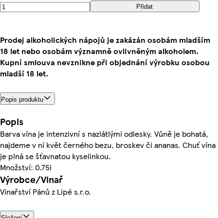
Přidat
Prodej alkoholických nápojů je zakázán osobám mladším
18 let nebo osobám významně ovlivněným alkoholem.
Kupní smlouva nevznikne při objednání výrobku osobou
mladší 18 let.
Popis produktu
Popis
Barva vína je intenzivní s nazlátlými odlesky. Vůně je bohatá,
najdeme v ní květ černého bezu, broskev či ananas. Chuť vína
je plná se šťavnatou kyselinkou.
Množství: 0.75l
Výrobce/Vinař
Vinařství Pánů z Lipé s.r.o.
Složení