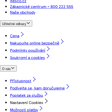
itesco.cz
Zákaznické centrum - 800 222 555
Naše obchody
Užitečné odkazy
Cena
Nakupujte online bezpečně
Podmínky používání
Soukromí a cookies
O nás
Přístupnost
Podívejte se, kam doručujeme
Poplatek za službu
Nastavení Cookies
Možnosti platby