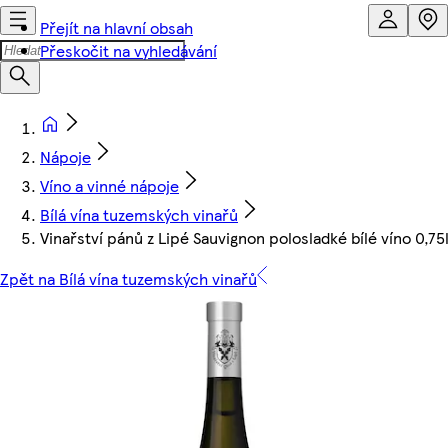
Přejít na hlavní obsah
Přeskočit na vyhledávání
Nápoje
Víno a vinné nápoje
Bílá vína tuzemských vinařů
Vinařství pánů z Lipé Sauvignon polosladké bílé víno 0,75
Zpět na Bílá vína tuzemských vinařů