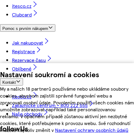
itesco.cz
Clubcard
Pomoc s prvním nákupem
Jak nakupovat
Registrace
Rezervace času
Oblíbené
Nastavení soukromí a cookies
Kontakt
My a našich 18 partnerů používáme nebo ukládáme soubory
cookies, abychom zajistili správné fungování webu a
itesco.cz
zpracovali osobní údaje. Povolením použití všech cookies nám
Zákaznické centrum - 800 222 555
umožníte zobrazovat například také personalizovanou
Naše obchody
reklamu. V opačném případě zůstanou aktivní jen nezbytné
cookies, které potřebujeme k provozu webu. Své rozhodnutí
followUs
můžete kdykoliv změnit v
Nastavení ochrany osobních údajů