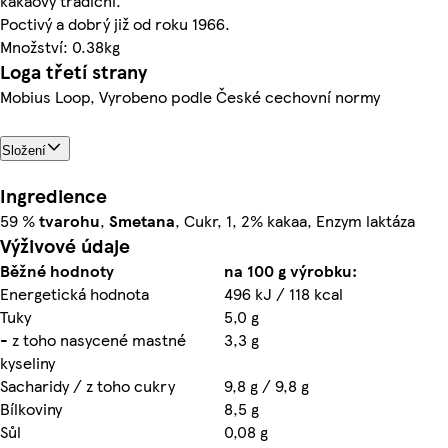
kakaový tradiční.
Poctivý a dobrý již od roku 1966.
Množství: 0.38kg
Loga třetí strany
Mobius Loop, Vyrobeno podle České cechovní normy
Složení
Ingredience
59 %
tvarohu
,
Smetana
, Cukr, 1, 2% kakaa, Enzym laktáza
Výživové údaje
Běžné hodnoty
na 100 g výrobku:
Energetická hodnota
496 kJ / 118 kcal
Tuky
5,0 g
- z toho nasycené mastné
3,3 g
kyseliny
Sacharidy / z toho cukry
9,8 g / 9,8 g
Bílkoviny
8,5 g
Sůl
0,08 g