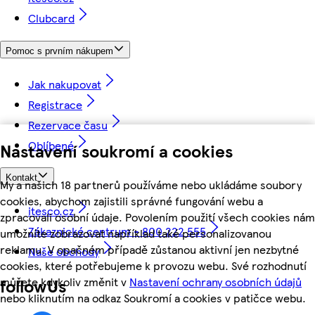
Clubcard
Pomoc s prvním nákupem
Jak nakupovat
Registrace
Rezervace času
Oblíbené
Nastavení soukromí a cookies
Kontakt
My a našich 18 partnerů používáme nebo ukládáme soubory
cookies, abychom zajistili správné fungování webu a
itesco.cz
zpracovali osobní údaje. Povolením použití všech cookies nám
Zákaznické centrum - 800 222 555
umožníte zobrazovat například také personalizovanou
reklamu. V opačném případě zůstanou aktivní jen nezbytné
Naše obchody
cookies, které potřebujeme k provozu webu. Své rozhodnutí
můžete kdykoliv změnit v
Nastavení ochrany osobních údajů
followUs
nebo kliknutím na odkaz Soukromí a cookies v patičce webu.