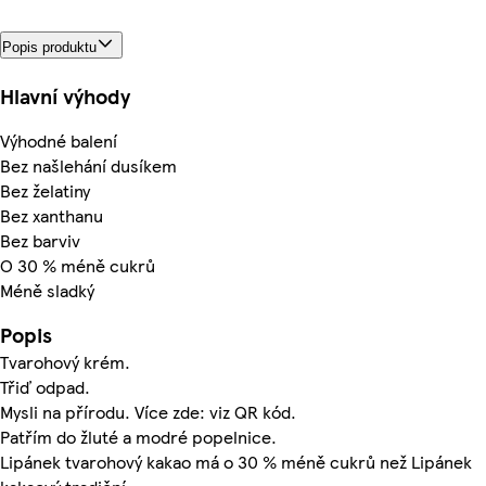
Popis produktu
Hlavní výhody
Výhodné balení
Bez našlehání dusíkem
Bez želatiny
Bez xanthanu
Bez barviv
O 30 % méně cukrů
Méně sladký
Popis
Tvarohový krém.
Třiď odpad.
Mysli na přírodu. Více zde: viz QR kód.
Patřím do žluté a modré popelnice.
Lipánek tvarohový kakao má o 30 % méně cukrů než Lipánek