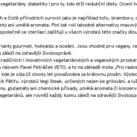
egetariány, diabetiky i pro ty, kdo drží redukční diety. Ocení 
 a čistě přírodních surovin jako je například tofu, brambory, d
y ani umělá aromata. Plní tak roli lahodné alternativy masový
společně se sterilací zajišťují u všech výrobků této značky dlo
rianty gourmet, hokkaido a oceán). Jsou vhodné pro vegany, veg
 záleží na zdravější životosprávě.
tradičních i inovativních vegetariánských a veganských produktů
ním názvem Pavel Petráček VETO, a to na základě mota „Pro radost
, kde je sója již stovky let považována za královnu plodin. Výsl
k Pâtifu, výrobků Vegi Steak, určených nejen ke grilování, a 
y, glutamáty ani chemické přísady, umělá aromata či konzervan
egetariánů, ale rovněž každý, komu záleží na zdravější životosp