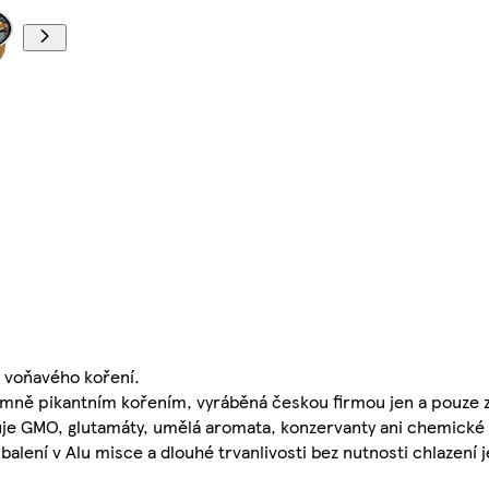
 a voňavého koření.
emně pikantním kořením, vyráběná českou firmou jen a pouze z
uje GMO, glutamáty, umělá aromata, konzervanty ani chemické 
alení v Alu misce a dlouhé trvanlivosti bez nutnosti chlazení j