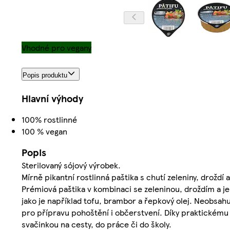
Vhodné pro vegany
Popis produktu
Hlavní výhody
100% rostlinné
100 % vegan
Popis
Sterilovaný sójový výrobek.
Mírně pikantní rostlinná paštika s chutí zeleniny, droždí
Prémiová paštika v kombinaci se zeleninou, droždím a j
jako je například tofu, brambor a řepkový olej. Neobsah
pro přípravu pohoštění i občerstvení. Díky praktickému b
svačinkou na cesty, do práce či do školy.