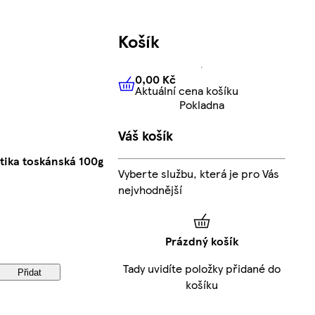
Košík
0,00 Kč
Aktuální cena košíku
0,00 Kč
Aktuální cena košíku
Pokladna
Váš košík
tika toskánská 100g
Vyberte službu, která je pro Vás
nejvhodnější
Prázdný košík
Tady uvidíte položky přidané do
Přidat
košíku