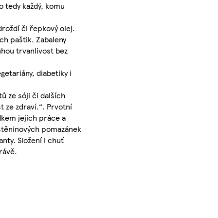
ho tedy každý, komu
roždí či řepkový olej.
ch paštik. Zabaleny
uhou trvanlivost bez
etariány, diabetiky i
 ze sóji či dalších
 ze zdraví.“. Prvotní
edkem jejich práce a
luštěninových pomazánek
ty. Složení i chuť
rávě.