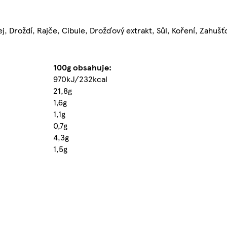
ej, Droždí, Rajče, Cibule, Drožďový extrakt, Sůl, Koření, Zahuš
100g obsahuje:
970kJ/232kcal
21,8g
1,6g
1,1g
0,7g
4,3g
1,5g