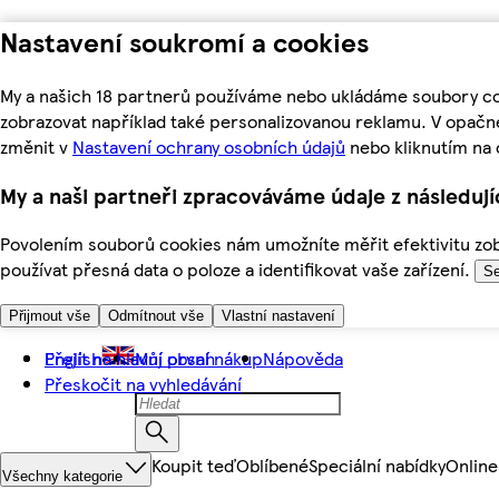
Nastavení soukromí a cookies
My a našich 18 partnerů používáme nebo ukládáme soubory coo
zobrazovat například také personalizovanou reklamu. V opačn
změnit v
Nastavení ochrany osobních údajů
nebo kliknutím na 
My a naši partneři zpracováváme údaje z následuj
Povolením souborů cookies nám umožníte měřit efektivitu zobr
používat přesná data o poloze a identifikovat vaše zařízení.
Se
Přijmout vše
Odmítnout vše
Vlastní nastavení
Přejít na hlavní obsah
English
Můj první nákup
Nápověda
Přeskočit na vyhledávání
Koupit teď
Oblíbené
Speciální nabídky
Online
Všechny kategorie