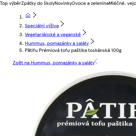
Top výběr
Zpátky do školy
Novinky
Ovoce a zelenina
Mléčné, vejc
Speciální výživa
Vegetariánské a veganské
Hummus, pomazánky a saláty
Pâtifu Prémiová tofu paštika toskánská 100g
Zpět na Hummus, pomazánky a saláty