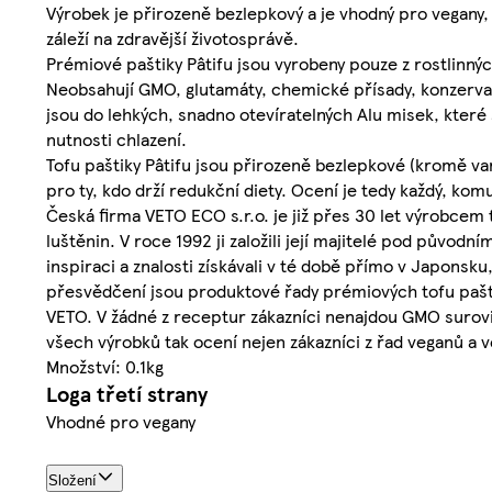
Výrobek je přirozeně bezlepkový a je vhodný pro vegany, v
záleží na zdravější životosprávě.
Prémiové paštiky Pâtifu jsou vyrobeny pouze z rostlinných
Neobsahují GMO, glutamáty, chemické přísady, konzervant
jsou do lehkých, snadno otevíratelných Alu misek, které 
nutnosti chlazení.
Tofu paštiky Pâtifu jsou přirozeně bezlepkové (kromě va
pro ty, kdo drží redukční diety. Ocení je tedy každý, komu
Česká firma VETO ECO s.r.o. je již přes 30 let výrobcem 
luštěnin. V roce 1992 ji založili její majitelé pod původ
inspiraci a znalosti získávali v té době přímo v Japonsku
přesvědčení jsou produktové řady prémiových tofu pašti
VETO. V žádné z receptur zákazníci nenajdou GMO surovin
všech výrobků tak ocení nejen zákazníci z řad veganů a v
Množství: 0.1kg
Loga třetí strany
Vhodné pro vegany
Složení