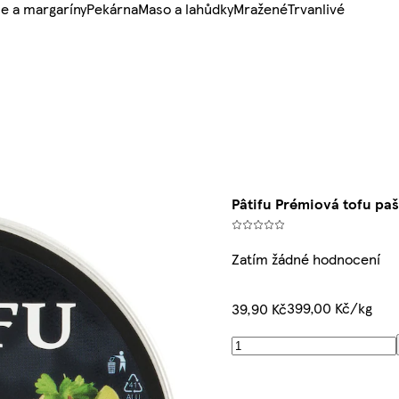
e a margaríny
Pekárna
Maso a lahůdky
Mražené
Trvanlivé
Pâtifu Prémiová tofu paš
Zatím žádné hodnocení
399,00 Kč/kg
39,90 Kč