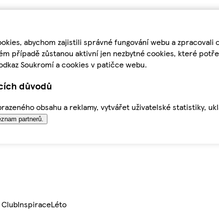
kies, abychom zajistili správné fungování webu a zpracovali 
ém případě zůstanou aktivní jen nezbytné cookies, které pot
odkaz Soukromí a cookies v patičce webu.
ících důvodů
azeného obsahu a reklamy, vytvářet uživatelské statistiky, uk
znam partnerů.
 Club
Inspirace
Léto