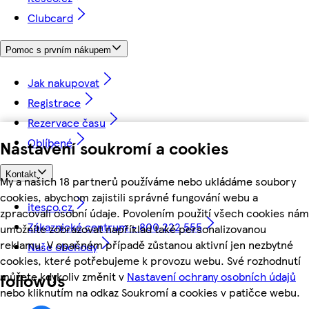
Clubcard
Pomoc s prvním nákupem
Jak nakupovat
Registrace
Rezervace času
Oblíbené
Nastavení soukromí a cookies
Kontakt
My a našich 18 partnerů používáme nebo ukládáme soubory
cookies, abychom zajistili správné fungování webu a
itesco.cz
zpracovali osobní údaje. Povolením použití všech cookies nám
Zákaznické centrum - 800 222 555
umožníte zobrazovat například také personalizovanou
reklamu. V opačném případě zůstanou aktivní jen nezbytné
Naše obchody
cookies, které potřebujeme k provozu webu. Své rozhodnutí
můžete kdykoliv změnit v
Nastavení ochrany osobních údajů
followUs
nebo kliknutím na odkaz Soukromí a cookies v patičce webu.