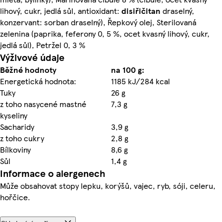
lihový, cukr, jedlá sůl, antioxidant:
disiřičitan
draselný,
konzervant: sorban draselný), Řepkový olej, Sterilovaná
zelenina (paprika, feferony 0, 5 %, ocet kvasný lihový, cukr,
jedlá sůl), Petržel 0, 3 %
Výživové údaje
Běžné hodnoty
na 100 g:
Energetická hodnota:
1185 kJ/284 kcal
Tuky
26 g
z toho nasycené mastné
7,3 g
kyseliny
Sacharidy
3,9 g
z toho cukry
2,8 g
Bílkoviny
8,6 g
Sůl
1,4 g
Informace o alergenech
Může obsahovat stopy lepku, korýšů, vajec, ryb, sóji, celeru,
hořčice.