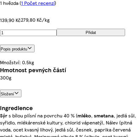
1 hvězda
(
1 Počet recenzí
)
279,80 Kč/kg
139,90 Kč
Přidat
Popis produktu
Množství: 0.5kg
Hmotnost pevných částí
300g
Složení
Ingredience
Sýr
s bílou plísní na povrchu 40 % (
mléko
,
smetana
, jedlá sůl,
syřidlo, mlékárenské kultury, chlorid vápenatý), Nálev (pitná
voda, ocet kvasný lihový, jedlá sůl, česnek, paprika červená
mletá, bylinky), Marinovaná cibule 8 % (cibule, ocet kvasný