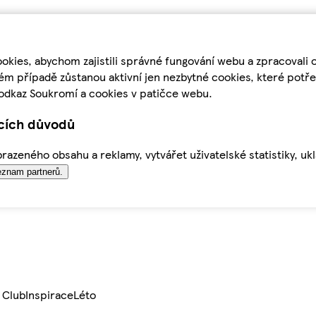
kies, abychom zajistili správné fungování webu a zpracovali 
ém případě zůstanou aktivní jen nezbytné cookies, které pot
odkaz Soukromí a cookies v patičce webu.
ících důvodů
azeného obsahu a reklamy, vytvářet uživatelské statistiky, uk
znam partnerů.
 Club
Inspirace
Léto