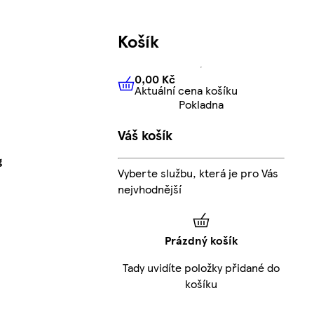
Košík
0,00 Kč
Aktuální cena košíku
0,00 Kč
Aktuální cena košíku
Pokladna
Váš košík
g
Vyberte službu, která je pro Vás
nejvhodnější
Prázdný košík
Tady uvidíte položky přidané do
košíku