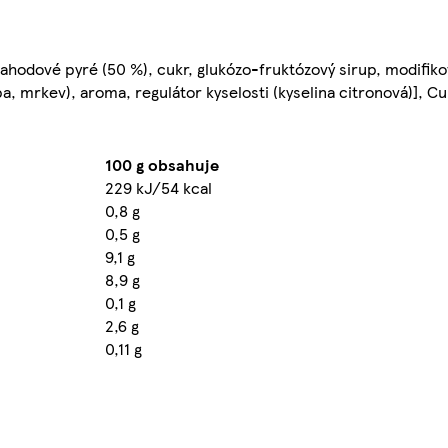
 [jahodové pyré (50 %), cukr, glukózo-fruktózový sirup, modifik
pa, mrkev), aroma, regulátor kyselosti (kyselina citronová)], C
100 g obsahuje
229 kJ/54 kcal
0,8 g
0,5 g
9,1 g
8,9 g
0,1 g
2,6 g
0,11 g