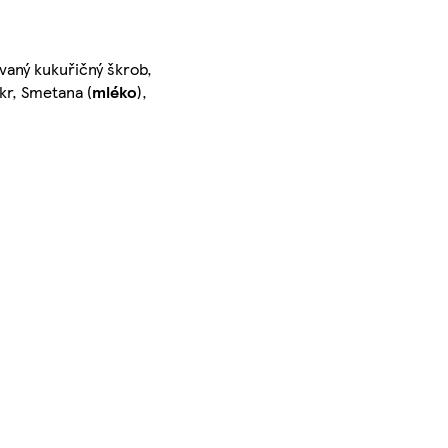
ovaný kukuřičný škrob,
ukr, Smetana (
mléko
),