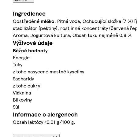
Ingredience
Odstředěné
mléko
, Pitná voda, Ochucující složka (7 %)
stabilizátor (pektiny), rostlinné koncentráty (červená ře
Aroma, Jogurtová kultura, Obsah tuku nejméně 0.8 %
Výživové údaje
Běžné hodnoty
Energie
Tuky
z toho nasycené mastné kyseliny
Sacharidy
z toho cukry
Vláknina
Bílkoviny
Sůl
Informace o alergenech
Obsah laktózy <0,01 g/100 g.