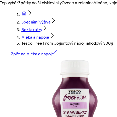
Top výběr
Zpátky do školy
Novinky
Ovoce a zelenina
Mléčné, vejc
Speciální výživa
Bez laktózy
Mléka a nápoje
Tesco Free From Jogurtový nápoj jahodový 300g
Zpět na Mléka a nápoje