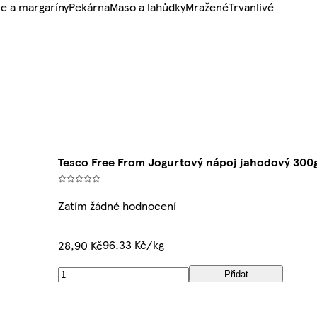
e a margaríny
Pekárna
Maso a lahůdky
Mražené
Trvanlivé
Tesco Free From Jogurtový nápoj jahodový 300
Zatím žádné hodnocení
96,33 Kč/kg
28,90 Kč
Přidat