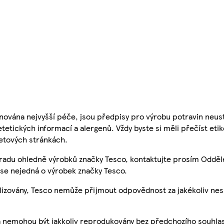
nována nejvyšší péče, jsou předpisy pro výrobu potravin neust
etetických informací a alergenů. Vždy byste si měli přečíst eti
etových stránkách.
 radu ohledně výrobků značky Tesco, kontaktujte prosím Odděl
se nejedná o výrobek značky Tesco.
ualizovány, Tesco nemůže přijmout odpovědnost za jakékoliv ne
a nemohou být jakkoliv reprodukovány bez předchozího souhla