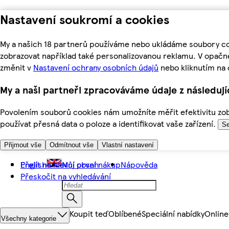
Nastavení soukromí a cookies
My a našich 18 partnerů používáme nebo ukládáme soubory coo
zobrazovat například také personalizovanou reklamu. V opačn
změnit v
Nastavení ochrany osobních údajů
nebo kliknutím na 
My a naši partneři zpracováváme údaje z následuj
Povolením souborů cookies nám umožníte měřit efektivitu zobr
používat přesná data o poloze a identifikovat vaše zařízení.
Se
Přijmout vše
Odmítnout vše
Vlastní nastavení
Přejít na hlavní obsah
English
Můj první nákup
Nápověda
Přeskočit na vyhledávání
Koupit teď
Oblíbené
Speciální nabídky
Online
Všechny kategorie