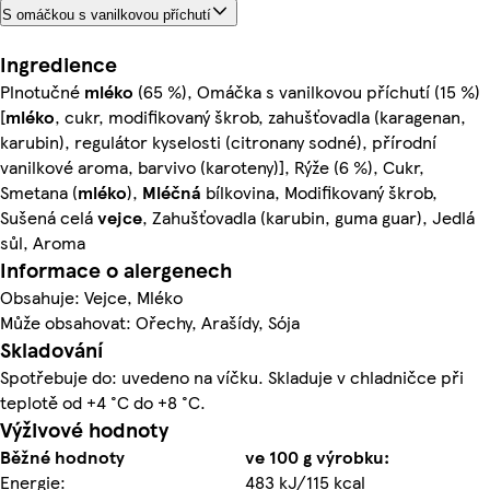
S omáčkou s vanilkovou příchutí
Ingredience
Plnotučné
mléko
(65 %), Omáčka s vanilkovou příchutí (15 %)
[
mléko
, cukr, modifikovaný škrob, zahušťovadla (karagenan,
karubin), regulátor kyselosti (citronany sodné), přírodní
vanilkové aroma, barvivo (karoteny)], Rýže (6 %), Cukr,
Smetana (
mléko
),
Mléčná
bílkovina, Modifikovaný škrob,
Sušená celá
vejce
, Zahušťovadla (karubin, guma guar), Jedlá
sůl, Aroma
Informace o alergenech
Obsahuje: Vejce, Mléko
Může obsahovat: Ořechy, Arašídy, Sója
Skladování
Spotřebuje do: uvedeno na víčku. Skladuje v chladničce při
teplotě od +4 °C do +8 °C.
Výživové hodnoty
Běžné hodnoty
ve 100 g výrobku:
Energie:
483 kJ/115 kcal