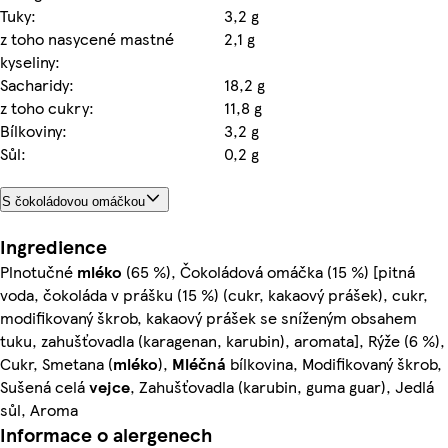
Tuky:
3,2 g
z toho nasycené mastné
2,1 g
kyseliny:
Sacharidy:
18,2 g
z toho cukry:
11,8 g
Bílkoviny:
3,2 g
Sůl:
0,2 g
S čokoládovou omáčkou
Ingredience
Plnotučné
mléko
(65 %), Čokoládová omáčka (15 %) [pitná
voda, čokoláda v prášku (15 %) (cukr, kakaový prášek), cukr,
modifikovaný škrob, kakaový prášek se sníženým obsahem
tuku, zahušťovadla (karagenan, karubin), aromata], Rýže (6 %),
Cukr, Smetana (
mléko
),
Mléčná
bílkovina, Modifikovaný škrob,
Sušená celá
vejce
, Zahušťovadla (karubin, guma guar), Jedlá
sůl, Aroma
Informace o alergenech