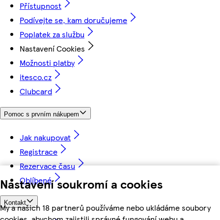
Přístupnost
Podívejte se, kam doručujeme
Poplatek za službu
Nastavení Cookies
Možnosti platby
itesco.cz
Clubcard
Pomoc s prvním nákupem
Jak nakupovat
Registrace
Rezervace času
Oblíbené
Nastavení soukromí a cookies
Kontakt
My a našich 18 partnerů používáme nebo ukládáme soubory
cookies, abychom zajistili správné fungování webu a