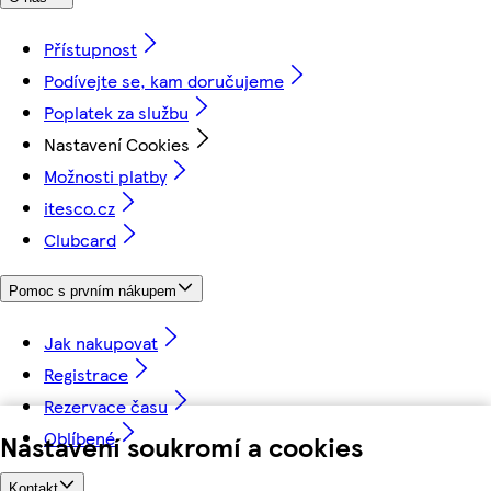
Přístupnost
Podívejte se, kam doručujeme
Poplatek za službu
Nastavení Cookies
Možnosti platby
itesco.cz
Clubcard
Pomoc s prvním nákupem
Jak nakupovat
Registrace
Rezervace času
Oblíbené
Nastavení soukromí a cookies
Kontakt