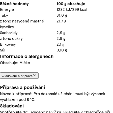
Běžné hodnoty
100 g obsahuje
Energie
1232 kJ/299 kcal
Tuky
31,0 g
z toho nasycené mastné
21,7 g
kyseliny
Sacharidy
2,9 g
z toho cukry
2,9 g
Bílkoviny
2,1 g
Sůl
0,10 g
Informace o alergenech
Obsahuje: Mléko
Skladování a příprava
Příprava a používání
Návod k přípravě: Pro dokonalé ušlehání musí být výrobek
vychlazen pod 8 °C.
Skladování
Spotřebujte do: uvedeno na víčku. Skladujte v chladničce při