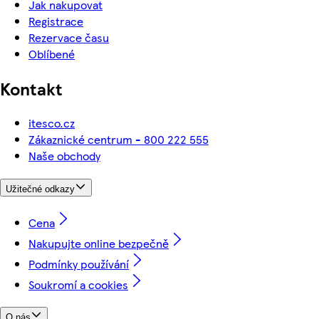
Jak nakupovat
Registrace
Rezervace času
Oblíbené
Kontakt
itesco.cz
Zákaznické centrum - 800 222 555
Naše obchody
Užitečné odkazy
Cena
Nakupujte online bezpečně
Podmínky používání
Soukromí a cookies
O nás