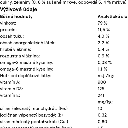
cukry, zeleniny (0, 6 % sušené mrkve, odpovídá 5, 4 % mrkve)
Výživové údaje
Běžné hodnoty
Analytické slo
vlhkost:
79 %
protein:
11,5 %
obsah tuku:
4,0 %
obsah anorganických látek:
2,2 %
hrubá vláknina:
0,4 %
rozpustná vláknina:
0,9 %
omega-3 mastné kyseliny:
0,08 %
omega-6 mastné kyseliny:
1,1 %
Nutriční doplňkové látky:
m.j./kg:
vitamín A:
900
vitamín D3:
125
vitamín E:
241
-
mg/kg:
síran železnatý monohydrát: (Fe:)
10
jodičnan vápenatý bezvodý: (I:)
0,32
síran měďnatý pentahydrát: (Cu:)
0,80
síran manganatý monohydrát: (Mn:)
1,5