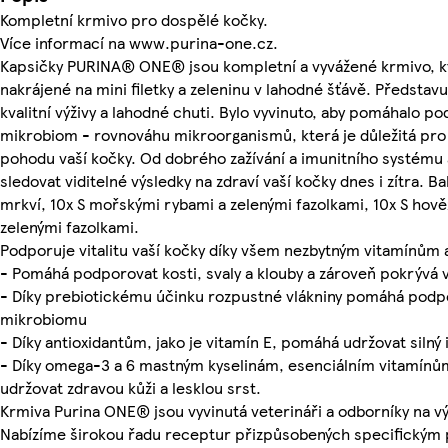
Kompletní krmivo pro dospělé kočky.
Více informací na www.purina-one.cz.
Kapsičky PURINA® ONE® jsou kompletní a vyvážené krmivo, 
nakrájené na mini filetky a zeleninu v lahodné šťávě. Představu
kvalitní výživy a lahodné chuti. Bylo vyvinuto, aby pomáhalo p
mikrobiom - rovnováhu mikroorganismů, která je důležitá pro 
pohodu vaší kočky. Od dobrého zažívání a imunitního systému 
sledovat viditelné výsledky na zdraví vaší kočky dnes i zítra. B
mrkví, 10x S mořskými rybami a zelenými fazolkami, 10x S hově
zelenými fazolkami.
Podporuje vitalitu vaší kočky díky všem nezbytným vitamínům
- Pomáhá podporovat kosti, svaly a klouby a zároveň pokrývá 
- Díky prebiotickému účinku rozpustné vlákniny pomáhá podp
mikrobiomu
- Díky antioxidantům, jako je vitamín E, pomáhá udržovat silný
- Díky omega-3 a 6 mastným kyselinám, esenciálním vitamín
udržovat zdravou kůži a lesklou srst.
Krmiva Purina ONE® jsou vyvinutá veterináři a odborníky na v
Nabízíme širokou řadu receptur přizpůsobených specifickým 