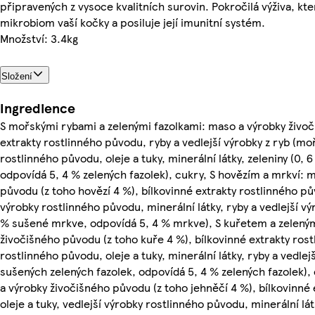
připravených z vysoce kvalitních surovin. Pokročilá výživa, kt
mikrobiom vaší kočky a posiluje její imunitní systém.
Množství: 3.4kg
Složení
Ingredience
S mořskými rybami a zelenými fazolkami: maso a výrobky živo
extrakty rostlinného původu, ryby a vedlejší výrobky z ryb (mo
rostlinného původu, oleje a tuky, minerální látky, zeleniny (0,
odpovídá 5, 4 % zelených fazolek), cukry, S hovězím a mrkví: 
původu (z toho hovězí 4 %), bílkovinné extrakty rostlinného pův
výrobky rostlinného původu, minerální látky, ryby a vedlejší výr
% sušené mrkve, odpovídá 5, 4 % mrkve), S kuřetem a zeleným
živočišného původu (z toho kuře 4 %), bílkovinné extrakty ros
rostlinného původu, oleje a tuky, minerální látky, ryby a vedlejš
sušených zelených fazolek, odpovídá 5, 4 % zelených fazolek),
a výrobky živočišného původu (z toho jehněčí 4 %), bílkovinné
oleje a tuky, vedlejší výrobky rostlinného původu, minerální látk