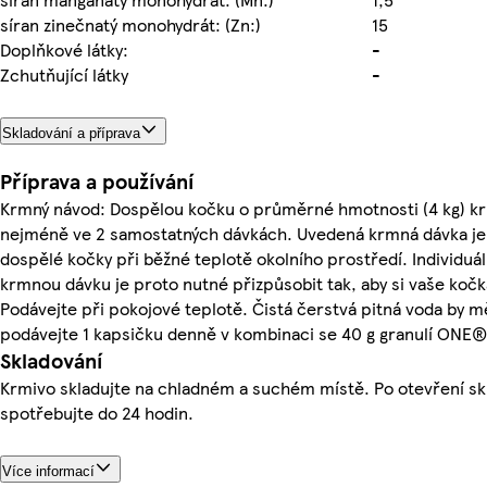
síran zinečnatý monohydrát: (Zn:)
15
Doplňkové látky:
-
Zchutňující látky
-
Skladování a příprava
Příprava a používání
Krmný návod: Dospělou kočku o průměrné hmotnosti (4 kg) k
nejméně ve 2 samostatných dávkách. Uvedená krmná dávka je 
dospělé kočky při běžné teplotě okolního prostředí. Individuál
krmnou dávku je proto nutné přizpůsobit tak, aby si vaše koč
Podávejte při pokojové teplotě. Čistá čerstvá pitná voda by mě
podávejte 1 kapsičku denně v kombinaci se 40 g granulí ONE®
Skladování
Krmivo skladujte na chladném a suchém místě. Po otevření skl
spotřebujte do 24 hodin.
Více informací