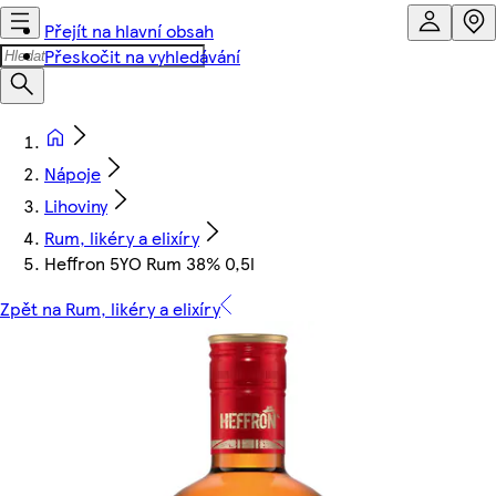
Přejít na hlavní obsah
Přeskočit na vyhledávání
Nápoje
Lihoviny
Rum, likéry a elixíry
Heffron 5YO Rum 38% 0,5l
Zpět na Rum, likéry a elixíry