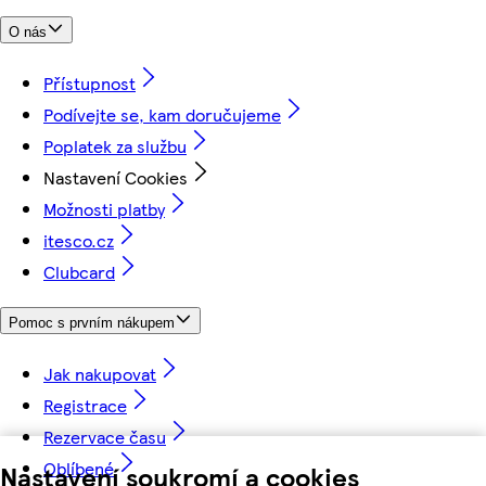
O nás
Přístupnost
Podívejte se, kam doručujeme
Poplatek za službu
Nastavení Cookies
Možnosti platby
itesco.cz
Clubcard
Pomoc s prvním nákupem
Jak nakupovat
Registrace
Rezervace času
Oblíbené
Nastavení soukromí a cookies