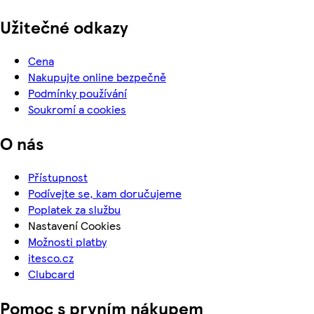
Užitečné odkazy
Cena
Nakupujte online bezpečně
Podmínky používání
Soukromí a cookies
O nás
Přístupnost
Podívejte se, kam doručujeme
Poplatek za službu
Nastavení Cookies
Možnosti platby
itesco.cz
Clubcard
Pomoc s prvním nákupem