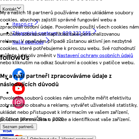
Kontakt
My a našich 18 partnerů používáme nebo ukládáme soubory
cookies, abychom zajistili správné fungování webu a
itesco.cz
zpracovali osobní údaje. Povolením použití všech cookies nám
Zákaznické centrum - 800 222 555
umožníte zobrazovat například také personalizovanou
reklamu. V opačném případě zůstanou aktivní jen nezbytné
Naše obchody
cookies, které potřebujeme k provozu webu. Své rozhodnutí
můžete kdykoliv změnit v
Nastavení ochrany osobních údajů
followUs
nebo kliknutím na odkaz Soukromí a cookies v patičce webu.
My a naši partneři zpracováváme údaje z
následujících důvodů
Povolením souborů cookies nám umožníte měřit efektivitu
zobrazeného obsahu a reklamy, vytvářet uživatelské statistiky,
ukládat nebo přistupovat k informacím ve vašem zařízení,
©
Tesco Stores ČR a.s. 2026
používat přesná data o poloze a identifikovat vaše zařízení.
Seznam partnerů.