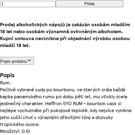
Přidat
Prodej alkoholických nápojů je zakázán osobám mladším
18 let nebo osobám významně ovlivněným alkoholem.
Kupní smlouva nevznikne při objednání výrobku osobou
mladší 18 let.
Popis produktu
Popis
Rum.
Pečlivě vybrané sudy po bourbonu, ve kterých zrála každá
kapka panamského rumu po dobu pěti let, mu vtiskly zcela
jedinečný charakter. Heffron 5YO RUM - bourbon cask si
nejlépe vychutnáte při pokojové teplotě, kdy nejvíce vynikne
jeho sušší chuť s výraznými dřevitými tóny a dozvuky
tropického ovoce.
Množství: 0.5l