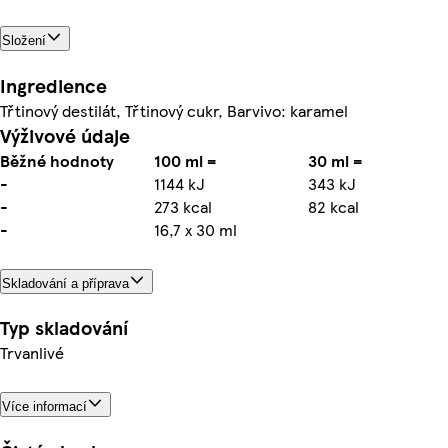
Složení
Ingredience
Třtinový destilát, Třtinový cukr, Barvivo: karamel
Výživové údaje
Běžné hodnoty
100 ml =
30 ml =
-
1144 kJ
343 kJ
-
273 kcal
82 kcal
-
16,7 x 30 ml
Skladování a příprava
Typ skladování
Trvanlivé
Více informací