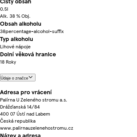
Čistý obsah
0.5l
Alk. 38 % Obj.
Obsah alkoholu
38percentage-alcohol-suffix
Typ alkoholu
Lihové nápoje
Dolní věková hranice
18 Roky
Údaje o značce
Adresa pro vrácení
Palírna U Zeleného stromu a.s.
Drážďanská 14/84
400 07 Ústí nad Labem
Česká republika
www.palirnauzelenehostromu.cz
Název a adresa