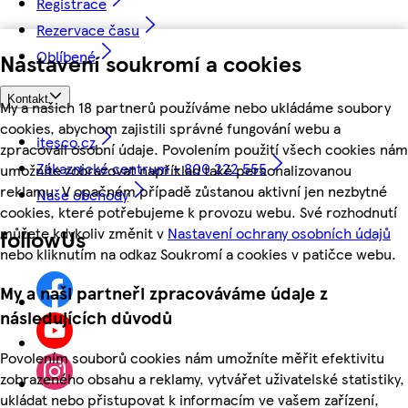
Registrace
Rezervace času
Oblíbené
Nastavení soukromí a cookies
Kontakt
My a našich 18 partnerů používáme nebo ukládáme soubory
cookies, abychom zajistili správné fungování webu a
itesco.cz
zpracovali osobní údaje. Povolením použití všech cookies nám
Zákaznické centrum - 800 222 555
umožníte zobrazovat například také personalizovanou
reklamu. V opačném případě zůstanou aktivní jen nezbytné
Naše obchody
cookies, které potřebujeme k provozu webu. Své rozhodnutí
můžete kdykoliv změnit v
Nastavení ochrany osobních údajů
followUs
nebo kliknutím na odkaz Soukromí a cookies v patičce webu.
My a naši partneři zpracováváme údaje z
následujících důvodů
Povolením souborů cookies nám umožníte měřit efektivitu
zobrazeného obsahu a reklamy, vytvářet uživatelské statistiky,
ukládat nebo přistupovat k informacím ve vašem zařízení,