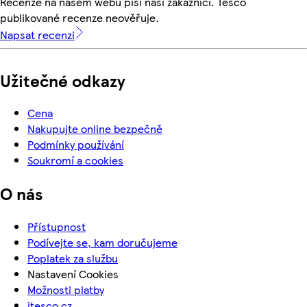
Recenze na našem webu píší naši zákazníci. Tesco
publikované recenze neověřuje.
Napsat recenzi
Užitečné odkazy
Cena
Nakupujte online bezpečně
Podmínky používání
Soukromí a cookies
O nás
Přístupnost
Podívejte se, kam doručujeme
Poplatek za službu
Nastavení Cookies
Možnosti platby
itesco.cz