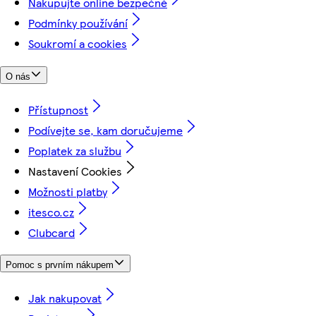
Nakupujte online bezpečně
Podmínky používání
Soukromí a cookies
O nás
Přístupnost
Podívejte se, kam doručujeme
Poplatek za službu
Nastavení Cookies
Možnosti platby
itesco.cz
Clubcard
Pomoc s prvním nákupem
Jak nakupovat