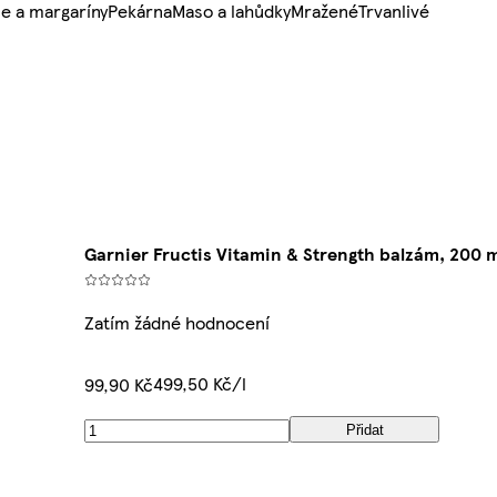
e a margaríny
Pekárna
Maso a lahůdky
Mražené
Trvanlivé
Garnier Fructis Vitamin & Strength balzám, 200 
Zatím žádné hodnocení
499,50 Kč/l
99,90 Kč
Přidat