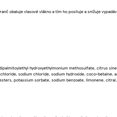
anč obaluje vlasové vlákno a tím ho posiluje a snižuje vypadáv
 dipalmitoylethyl hydroxyethylmonium methosulfate, citrus sinen
hloride, sodium chloride, sodium hydroxide, coco-betaine, a
tyl esters, potassium sorbate, sodium benzoate, limonene, citra