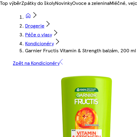
Top výběr
Zpátky do školy
Novinky
Ovoce a zelenina
Mléčné, vejc
Drogerie
Péče o vlasy
Kondicionéry
Garnier Fructis Vitamin & Strength balzám, 200 ml
Zpět na Kondicionéry