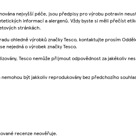
nována nejvyšší péče, jsou předpisy pro výrobu potravin neust
etetických informací a alergenů. Vždy byste si měli přečíst eti
etových stránkách.
 radu ohledně výrobků značky Tesco, kontaktujte prosím Odděl
se nejedná o výrobek značky Tesco.
ualizovány, Tesco nemůže přijmout odpovědnost za jakékoliv ne
a nemohou být jakkoliv reprodukovány bez předchozího souhla
ikované recenze neověřuje.