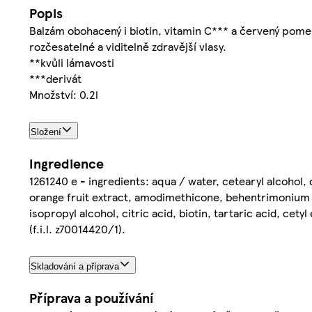
Popis
Balzám obohacený i biotin, vitamin C*** a červený pomer
rozčesatelné a viditelně zdravější vlasy.
**kvůli lámavosti
***derivát
Množství: 0.2l
Složení
Ingredience
1261240 e - ingredients: aqua / water, cetearyl alcohol,
orange fruit extract, amodimethicone, behentrimonium c
isopropyl alcohol, citric acid, biotin, tartaric acid, ce
(f.i.l. z70014420/1).
Skladování a příprava
Příprava a používání