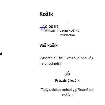
Košík
0,00 Kč
Aktuální cena košíku
0,00 Kč
Aktuální cena košíku
Pokladna
Váš košík
ml
Vyberte službu, která je pro Vás
nejvhodnější
Prázdný košík
Tady uvidíte položky přidané do
košíku