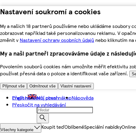
Nastavení soukromí a cookies
My a našich 18 partnerů používáme nebo ukládáme soubory coo
zobrazovat například také personalizovanou reklamu. V opačn
změnit v
Nastavení ochrany osobních údajů
nebo kliknutím na 
My a naši partneři zpracováváme údaje z následuj
Povolením souborů cookies nám umožníte měřit efektivitu zobr
používat přesná data o poloze a identifikovat vaše zařízení.
Se
Přijmout vše
Odmítnout vše
Vlastní nastavení
Přejít na hlavní obsah
English
Můj první nákup
Nápověda
Přeskočit na vyhledávání
Koupit teď
Oblíbené
Speciální nabídky
Online
Všechny kategorie