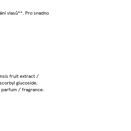
ání vlasů**. Pro snadno
sis fruit extract /
scorbyl glucoside,
l, parfum / fragrance.