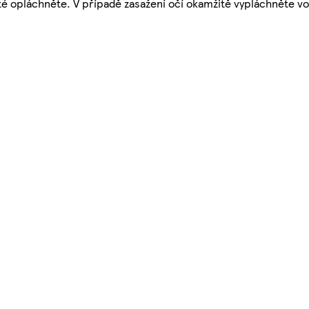
oté opláchněte. V případě zasažení očí okamžitě vypláchněte v