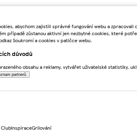
kies, abychom zajistili správné fungování webu a zpracovali 
ém případě zůstanou aktivní jen nezbytné cookies, které pot
odkaz Soukromí a cookies v patičce webu.
ících důvodů
azeného obsahu a reklamy, vytvářet uživatelské statistiky, uk
znam partnerů.
 Club
Inspirace
Grilování