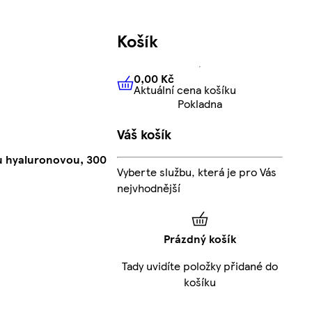
Košík
0,00 Kč
Aktuální cena košíku
0,00 Kč
Aktuální cena košíku
Pokladna
Váš košík
ou hyaluronovou, 300
Vyberte službu, která je pro Vás
nejvhodnější
Prázdný košík
Tady uvidíte položky přidané do
košíku