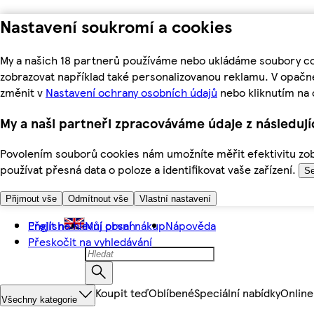
Nastavení soukromí a cookies
My a našich 18 partnerů používáme nebo ukládáme soubory coo
zobrazovat například také personalizovanou reklamu. V opačn
změnit v
Nastavení ochrany osobních údajů
nebo kliknutím na 
My a naši partneři zpracováváme údaje z následuj
Povolením souborů cookies nám umožníte měřit efektivitu zobr
používat přesná data o poloze a identifikovat vaše zařízení.
Se
Přijmout vše
Odmítnout vše
Vlastní nastavení
Přejít na hlavní obsah
English
Můj první nákup
Nápověda
Přeskočit na vyhledávání
Koupit teď
Oblíbené
Speciální nabídky
Online
Všechny kategorie