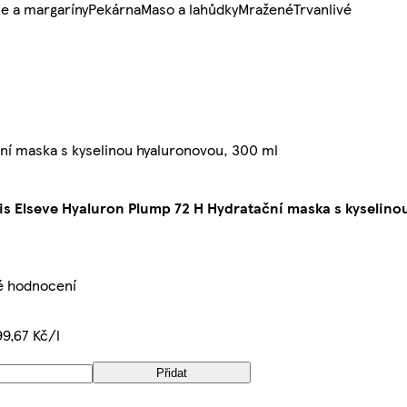
e a margaríny
Pekárna
Maso a lahůdky
Mražené
Trvanlivé
ní maska s kyselinou hyaluronovou, 300 ml
ris Elseve Hyaluron Plump 72 H Hydratační maska s kyselin
é hodnocení
9,67 Kč/l
Přidat