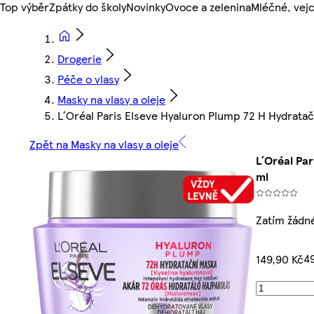
Top výběr
Zpátky do školy
Novinky
Ovoce a zelenina
Mléčné, vejc
Drogerie
Péče o vlasy
Masky na vlasy a oleje
L´Oréal Paris Elseve Hyaluron Plump 72 H Hydratač
Zpět na Masky na vlasy a oleje
L´Oréal Pa
ml
Zatím žádn
49
149,90 Kč