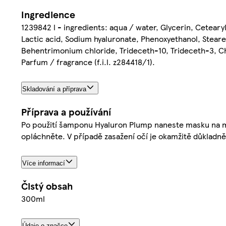
Ingredience
1239842 l - ingredients: aqua / water, Glycerin, Ceteary
Lactic acid, Sodium hyaluronate, Phenoxyethanol, Stear
Behentrimonium chloride, Trideceth-10, Trideceth-3, Ch
Parfum / fragrance (f.i.l. z284418/1).
Skladování a příprava
Příprava a používání
Po použití šamponu Hyaluron Plump naneste masku na m
opláchněte. V případě zasažení očí je okamžitě důkladn
Více informací
Čistý obsah
300ml
Údaje o značce