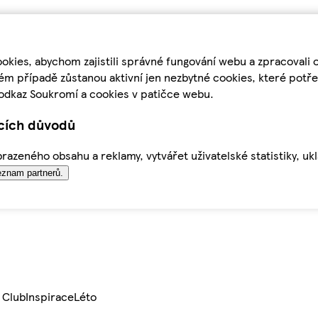
kies, abychom zajistili správné fungování webu a zpracovali 
ém případě zůstanou aktivní jen nezbytné cookies, které pot
odkaz Soukromí a cookies v patičce webu.
ících důvodů
azeného obsahu a reklamy, vytvářet uživatelské statistiky, uk
znam partnerů.
 Club
Inspirace
Léto