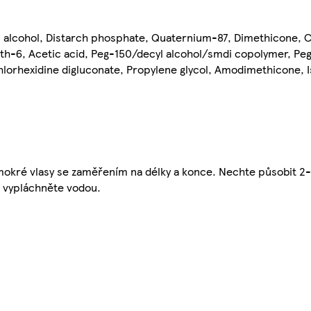
l alcohol, Distarch phosphate, Quaternium-87, Dimethicone, Ci
eth-6, Acetic acid, Peg-150/decyl alcohol/smdi copolymer, Pe
lorhexidine digluconate, Propylene glycol, Amodimethicone, I
okré vlasy se zaměřením na délky a konce. Nechte působit 2-
ě vypláchněte vodou.