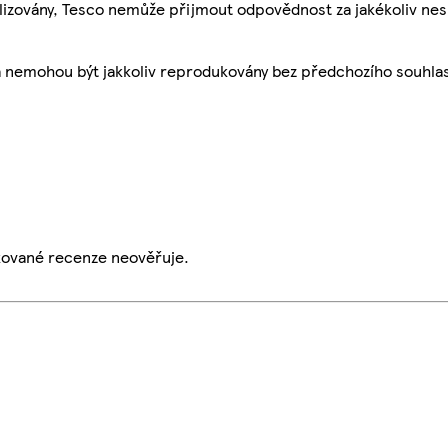
ualizovány, Tesco nemůže přijmout odpovědnost za jakékoliv ne
a nemohou být jakkoliv reprodukovány bez předchozího souhla
ikované recenze neověřuje.