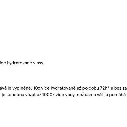
více hydratované vlasy.
ává je vyplněné, 10x více hydratované až po dobu 72h* a bez za
e, je schopná vázat až 1000x více vody, než sama váží a pomáh