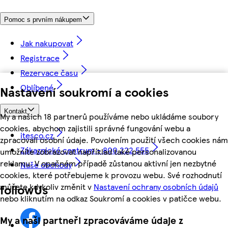
Pomoc s prvním nákupem
Jak nakupovat
Registrace
Rezervace času
Oblíbené
Nastavení soukromí a cookies
Kontakt
My a našich 18 partnerů používáme nebo ukládáme soubory
cookies, abychom zajistili správné fungování webu a
itesco.cz
zpracovali osobní údaje. Povolením použití všech cookies nám
Zákaznické centrum - 800 222 555
umožníte zobrazovat například také personalizovanou
reklamu. V opačném případě zůstanou aktivní jen nezbytné
Naše obchody
cookies, které potřebujeme k provozu webu. Své rozhodnutí
můžete kdykoliv změnit v
Nastavení ochrany osobních údajů
followUs
nebo kliknutím na odkaz Soukromí a cookies v patičce webu.
My a naši partneři zpracováváme údaje z