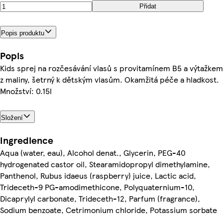
Přidat
Popis produktu
Popis
Kids sprej na rozčesávání vlasů s provitamínem B5 a výtažkem
z maliny, šetrný k dětským vlasům. Okamžitá péče a hladkost.
Množství: 0.15l
Složení
Ingredience
Aqua (water, eau), Alcohol denat., Glycerin, PEG-40
hydrogenated castor oil, Stearamidopropyl dimethylamine,
Panthenol, Rubus idaeus (raspberry) juice, Lactic acid,
Trideceth-9 PG-amodimethicone, Polyquaternium-10,
Dicaprylyl carbonate, Trideceth-12, Parfum (fragrance),
Sodium benzoate, Cetrimonium chloride, Potassium sorbate