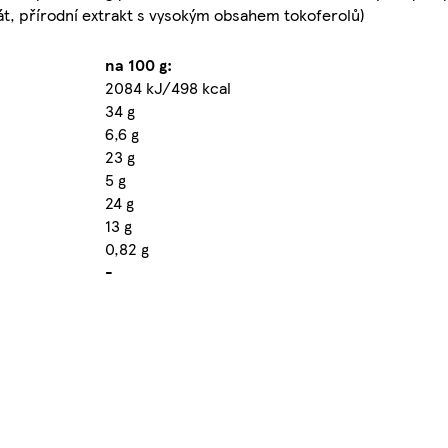
tát, přírodní extrakt s vysokým obsahem tokoferolů)
na 100 g:
2084 kJ/498 kcal
34 g
6,6 g
23 g
5 g
24 g
13 g
0,82 g
-