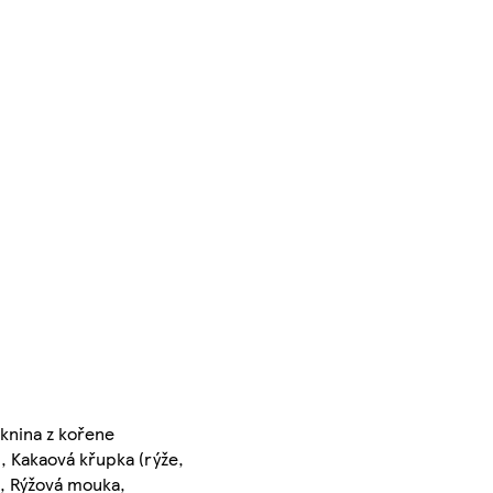
áknina z kořene
, Kakaová křupka (rýže,
ej, Rýžová mouka,