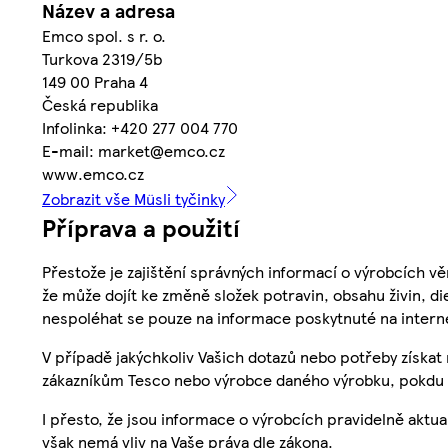
Název a adresa
Emco spol. s r. o.
Turkova 2319/5b
149 00 Praha 4
Česká republika
Infolinka: +420 277 004 770
E-mail: market@emco.cz
www.emco.cz
Zobrazit vše Müsli tyčinky
Příprava a použití
Přestože je zajištění správných informací o výrobcích vě
že může dojít ke změně složek potravin, obsahu živin, di
nespoléhat se pouze na informace poskytnuté na intern
V případě jakýchkoliv Vašich dotazů nebo potřeby získat
zákazníkům Tesco nebo výrobce daného výrobku, pokdu 
I přesto, že jsou informace o výrobcích pravidelně akt
však nemá vliv na Vaše práva dle zákona.