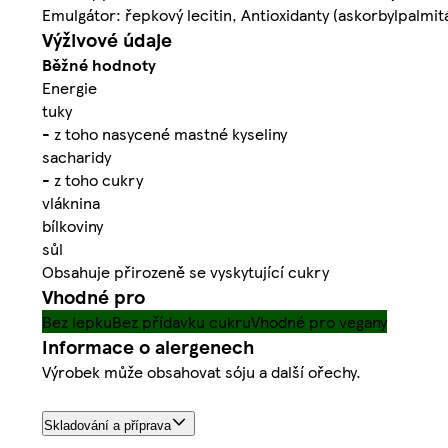
Emulgátor: řepkový lecitin, Antioxidanty (askorbylpalmi
Výživové údaje
Běžné hodnoty
Energie
tuky
- z toho nasycené mastné kyseliny
sacharidy
- z toho cukry
vláknina
bílkoviny
sůl
Obsahuje přirozeně se vyskytující cukry
Vhodné pro
Bez lepku
Bez přídavku cukru
Vhodné pro vegany
Informace o alergenech
Výrobek může obsahovat sóju a další ořechy.
Skladování a příprava