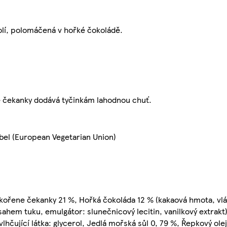
olí, polomáčená v hořké čokoládě.
ne čekanky dodává tyčinkám lahodnou chuť.
bel (European Vegetarian Union)
 kořene čekanky 21 %, Hořká čokoláda 12 % (kakaová hmota, vl
hem tuku, emulgátor: slunečnicový lecitin, vanilkový extrakt)
lhčující látka: glycerol, Jedlá mořská sůl 0, 79 %, Řepkový ol