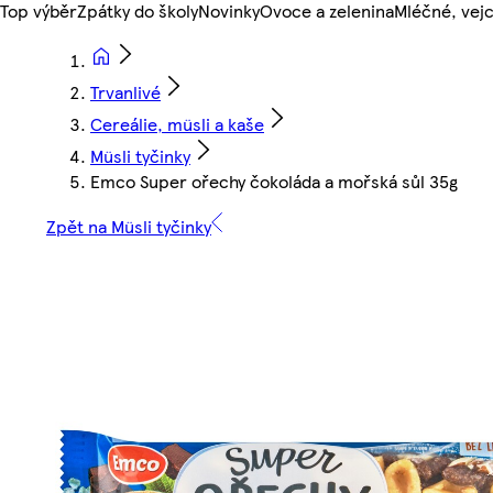
Top výběr
Zpátky do školy
Novinky
Ovoce a zelenina
Mléčné, vejc
Trvanlivé
Cereálie, müsli a kaše
Müsli tyčinky
Emco Super ořechy čokoláda a mořská sůl 35g
Zpět na Müsli tyčinky