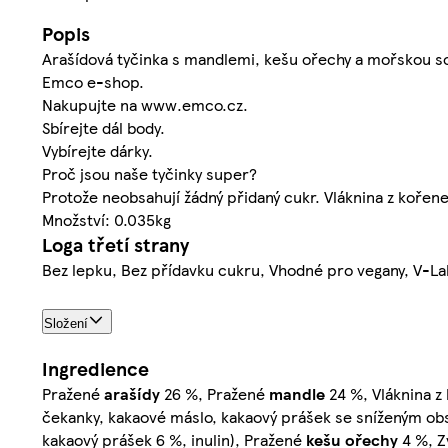
Popis
Arašídová tyčinka s mandlemi, kešu ořechy a mořskou s
Emco e-shop.
Nakupujte na www.emco.cz.
Sbírejte dál body.
Vybírejte dárky.
Proč jsou naše tyčinky super?
Protože neobsahují žádný přidaný cukr. Vláknina z koře
Množství: 0.035kg
Loga třetí strany
Bez lepku, Bez přídavku cukru, Vhodné pro vegany, V-La
Složení
Ingredience
Pražené
arašídy
26 %, Pražené
mandle
24 %, Vláknina z
čekanky, kakaové máslo, kakaový prášek se sníženým obsa
kakaový prášek 6 %, inulin), Pražené
kešu ořechy
4 %, Zv