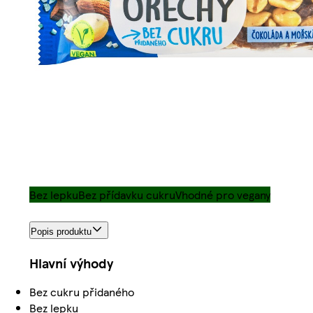
Bez lepku
Bez přídavku cukru
Vhodné pro vegany
Popis produktu
Hlavní výhody
Bez cukru přidaného
Bez lepku