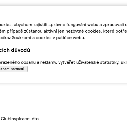
kies, abychom zajistili správné fungování webu a zpracovali 
ém případě zůstanou aktivní jen nezbytné cookies, které pot
odkaz Soukromí a cookies v patičce webu.
ících důvodů
azeného obsahu a reklamy, vytvářet uživatelské statistiky, uk
znam partnerů.
 Club
Inspirace
Léto