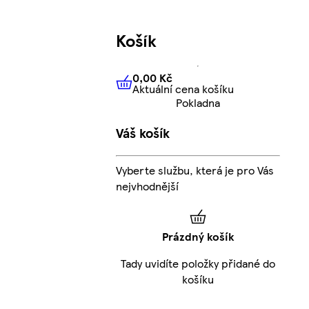
Košík
0,00 Kč
Aktuální cena košíku
0,00 Kč
Aktuální cena košíku
Pokladna
Váš košík
Vyberte službu, která je pro Vás
nejvhodnější
Prázdný košík
Tady uvidíte položky přidané do
košíku