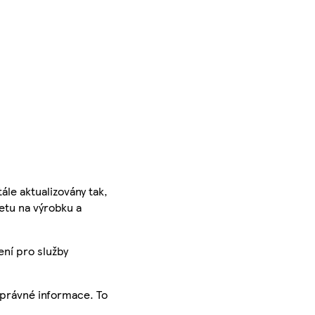
ále aktualizovány tak,
ketu na výrobku a
ení pro služby
správné informace. To