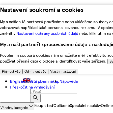
Nastavení soukromí a cookies
My a našich 18 partnerů používáme nebo ukládáme soubory coo
zobrazovat například také personalizovanou reklamu. V opačn
změnit v
Nastavení ochrany osobních údajů
nebo kliknutím na 
My a naši partneři zpracováváme údaje z následuj
Povolením souborů cookies nám umožníte měřit efektivitu zobr
používat přesná data o poloze a identifikovat vaše zařízení.
Se
Přijmout vše
Odmítnout vše
Vlastní nastavení
Přejít na hlavní obsah
English
Můj první nákup
Nápověda
Přeskočit na vyhledávání
Koupit teď
Oblíbené
Speciální nabídky
Online
Všechny kategorie