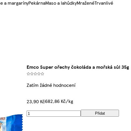
e a margaríny
Pekárna
Maso a lahůdky
Mražené
Trvanlivé
Emco Super ořechy čokoláda a mořská sůl 35g
Zatím žádné hodnocení
682,86 Kč/kg
23,90 Kč
Přidat