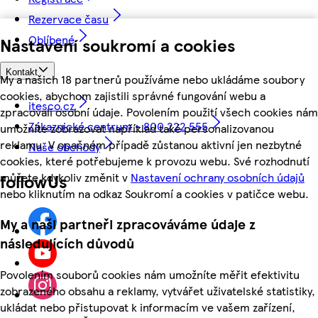
Rezervace času
Oblíbené
Nastavení soukromí a cookies
Kontakt
My a našich 18 partnerů používáme nebo ukládáme soubory
cookies, abychom zajistili správné fungování webu a
itesco.cz
zpracovali osobní údaje. Povolením použití všech cookies nám
Zákaznické centrum - 800 222 555
umožníte zobrazovat například také personalizovanou
reklamu. V opačném případě zůstanou aktivní jen nezbytné
Naše obchody
cookies, které potřebujeme k provozu webu. Své rozhodnutí
můžete kdykoliv změnit v
Nastavení ochrany osobních údajů
followUs
nebo kliknutím na odkaz Soukromí a cookies v patičce webu.
My a naši partneři zpracováváme údaje z
následujících důvodů
Povolením souborů cookies nám umožníte měřit efektivitu
zobrazeného obsahu a reklamy, vytvářet uživatelské statistiky,
ukládat nebo přistupovat k informacím ve vašem zařízení,