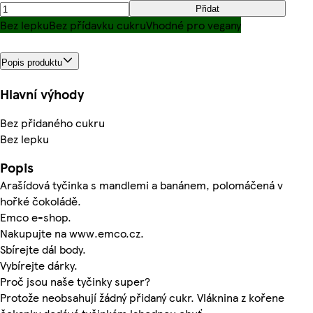
Přidat
Bez lepku
Bez přídavku cukru
Vhodné pro vegany
Popis produktu
Hlavní výhody
Bez přidaného cukru
Bez lepku
Popis
Arašídová tyčinka s mandlemi a banánem, polomáčená v
hořké čokoládě.
Emco e-shop.
Nakupujte na www.emco.cz.
Sbírejte dál body.
Vybírejte dárky.
Proč jsou naše tyčinky super?
Protože neobsahují žádný přidaný cukr. Vláknina z kořene