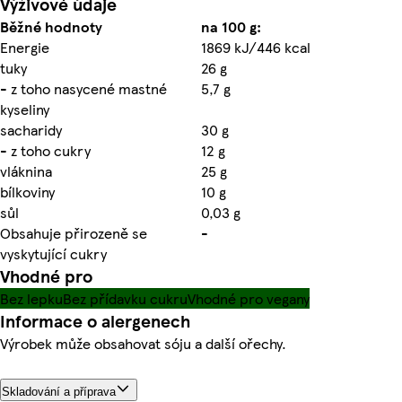
Výživové údaje
Běžné hodnoty
na 100 g:
Energie
1869 kJ/446 kcal
tuky
26 g
- z toho nasycené mastné
5,7 g
kyseliny
sacharidy
30 g
- z toho cukry
12 g
vláknina
25 g
bílkoviny
10 g
sůl
0,03 g
Obsahuje přirozeně se
-
vyskytující cukry
Vhodné pro
Bez lepku
Bez přídavku cukru
Vhodné pro vegany
Informace o alergenech
Výrobek může obsahovat sóju a další ořechy.
Skladování a příprava