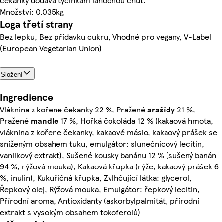
čekanky dodává tyčinkám lahodnou chuť.
Množství: 0.035kg
Loga třetí strany
Bez lepku, Bez přídavku cukru, Vhodné pro vegany, V-Label
(European Vegetarian Union)
Složení
Ingredience
Vláknina z kořene čekanky 22 %, Pražené
arašídy
21 %,
Pražené
mandle
17 %, Hořká čokoláda 12 % (kakaová hmota,
vláknina z kořene čekanky, kakaové máslo, kakaový prášek se
sníženým obsahem tuku, emulgátor: slunečnicový lecitin,
vanilkový extrakt), Sušené kousky banánu 12 % (sušený banán
94 %, rýžová mouka), Kakaová křupka (rýže, kakaový prášek 6
%, inulin), Kukuřičná křupka, Zvlhčující látka: glycerol,
Řepkový olej, Rýžová mouka, Emulgátor: řepkový lecitin,
Přírodní aroma, Antioxidanty (askorbylpalmitát, přírodní
extrakt s vysokým obsahem tokoferolů)