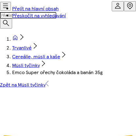
Přejít na hlavní obsah
Přeskočit na vyhledávání
Trvanlivé
Cereálie, müsli a kaše
Müsli tyčinky
Emco Super ořechy čokoláda a banán 35g
Zpět na Müsli tyčinky