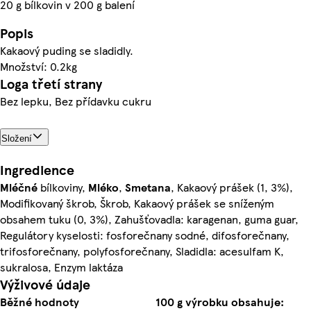
20 g bílkovin v 200 g balení
Popis
Kakaový puding se sladidly.
Množství: 0.2kg
Loga třetí strany
Bez lepku, Bez přídavku cukru
Složení
Ingredience
Mléčné
bílkoviny,
Mléko
,
Smetana
, Kakaový prášek (1, 3%),
Modifikovaný škrob, Škrob, Kakaový prášek se sníženým
obsahem tuku (0, 3%), Zahušťovadla: karagenan, guma guar,
Regulátory kyselosti: fosforečnany sodné, difosforečnany,
trifosforečnany, polyfosforečnany, Sladidla: acesulfam K,
sukralosa, Enzym laktáza
Výživové údaje
Běžné hodnoty
100 g výrobku obsahuje: