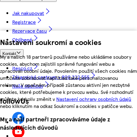
Jak nakupovat
Registrace
Rezervace času
Oblíbené
Nastavení soukromí a cookies
Kontakt
My a našich 18 partnerů používáme nebo ukládáme soubory
cookies, abychom zajistili správné fungování webu a
itesco.cz
zpracovali osobní údaje. Povolením použití všech cookies nám
Zákaznické centrum - 800 222 555
umožníte zobrazovat například také personalizovanou
reklamu. V opačném případě zůstanou aktivní jen nezbytné
Naše obchody
cookies, které potřebujeme k provozu webu. Své rozhodnutí
můžete kdykoliv změnit v
Nastavení ochrany osobních údajů
followUs
nebo kliknutím na odkaz Soukromí a cookies v patičce webu.
My a naši partneři zpracováváme údaje z
následujících důvodů