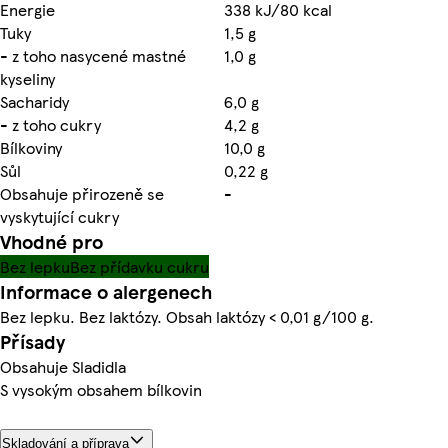
Energie
338 kJ/80 kcal
Tuky
1,5 g
- z toho nasycené mastné
1,0 g
kyseliny
Sacharidy
6,0 g
- z toho cukry
4,2 g
Bílkoviny
10,0 g
Sůl
0,22 g
Obsahuje přirozeně se
-
vyskytující cukry
Vhodné pro
Bez lepku
Bez přídavku cukru
Informace o alergenech
Bez lepku. Bez laktózy. Obsah laktózy < 0,01 g/100 g.
Přísady
Obsahuje Sladidla
S vysokým obsahem bílkovin
Skladování a příprava