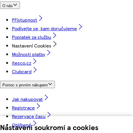
O nás
Přístupnost
Podívejte se, kam doručujeme
Poplatek za službu
Nastavení Cookies
Možnosti platby
itesco.cz
Clubcard
Pomoc s prvním nákupem
Jak nakupovat
Registrace
Rezervace času
Oblíbené
Nastavení soukromí a cookies