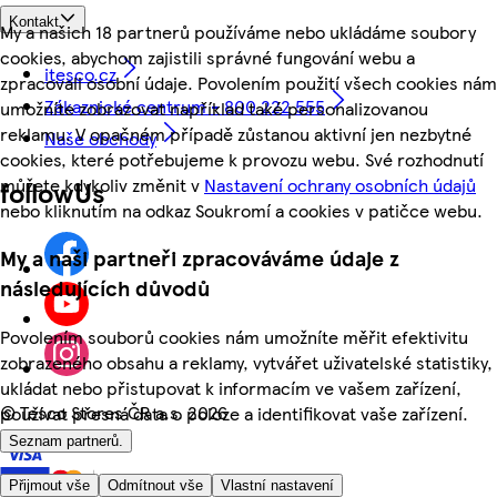
Kontakt
My a našich 18 partnerů používáme nebo ukládáme soubory
cookies, abychom zajistili správné fungování webu a
itesco.cz
zpracovali osobní údaje. Povolením použití všech cookies nám
Zákaznické centrum - 800 222 555
umožníte zobrazovat například také personalizovanou
reklamu. V opačném případě zůstanou aktivní jen nezbytné
Naše obchody
cookies, které potřebujeme k provozu webu. Své rozhodnutí
můžete kdykoliv změnit v
Nastavení ochrany osobních údajů
followUs
nebo kliknutím na odkaz Soukromí a cookies v patičce webu.
My a naši partneři zpracováváme údaje z
následujících důvodů
Povolením souborů cookies nám umožníte měřit efektivitu
zobrazeného obsahu a reklamy, vytvářet uživatelské statistiky,
ukládat nebo přistupovat k informacím ve vašem zařízení,
©
Tesco Stores ČR a.s. 2026
používat přesná data o poloze a identifikovat vaše zařízení.
Seznam partnerů.
Přijmout vše
Odmítnout vše
Vlastní nastavení