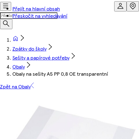
Přejít na hlavní obsah
Přeskočit na vyhledávání
Zpátky do školy
Sešity a papírové potřeby
Obaly
Obaly na sešity A5 PP 0,8 OE transparentní
Zpět na Obaly