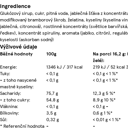
Ingredience
Glukózový sirup, cukr, pitná voda, jablečná šťáva z koncentrát
modifikovaný bramborový škrob, želatina, kyseliny (kyselina vin
jablečná, citronová), rostlinné koncentráty (světlice barvířská
ředkev), koncentrát spiruliny, aromata (jablko, citrón), regulát
kyselosti (askorban sodný)
Výživové údaje
Běžné hodnoty
100g
Na porci 16,2 g: 
želé):
Energie:
1346 kJ / 317 kcal
219 kJ / 52 kcal 
Tuky:
< 0,1 g
< 0,1 g < 1 %*
- z toho nasycené
< 0,1 g
< 0,1 g < 1 %*
mastné kyseliny:
Sacharidy:
75,7 g
12,3 g 5 %*
- z toho cukry:
54,8 g
8,9 g 10 %*
Vláknina:
< 0,1 g
< 0,1 g -
Bílkoviny:
3,5 g
0,6 g 1 %*
Sůl:
0,32 g
< 0,01 g < 1 %*
* Referenční hodnota
-
-