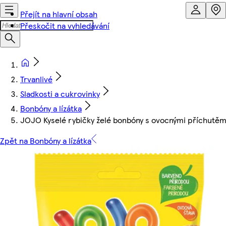
Přejít na hlavní obsah
Přeskočit na vyhledávání
Trvanlivé
Sladkosti a cukrovinky
Bonbóny a lízátka
JOJO Kyselé rybičky želé bonbóny s ovocnými příchutěm
Zpět na Bonbóny a lízátka