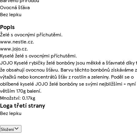
Barveno přírodou
Ovocná šťáva
Bez lepku
Popis
Želé s ovocnými příchutěmi.
www.nestle.cz.
www.jojo.cz.
Kyselé želé s ovocnými příchutěmi.
JOJO Kyselé rybičky želé bonbóny jsou měkké a šťavnaté díky
že obsahují ovocnou šťávu. Barvu těchto bonbónů získáváme z
výtažků nebo koncentrátů šťáv z rostlin a zeleniny. Poděl se o
oblíbené kyselé JOJO želé bonbóny se svými nejbližšími - nyní
větším 170g balení.
Množství: 0.17kg
Loga třetí strany
Bez lepku
Složení