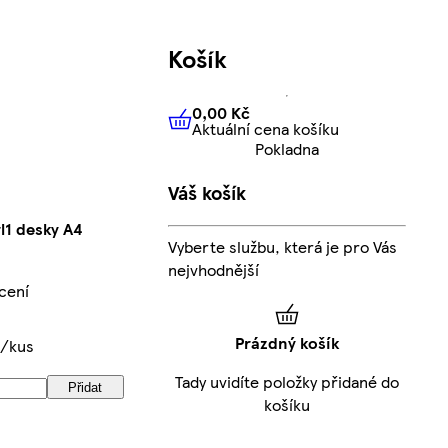
Košík
0,00 Kč
Aktuální cena košíku
0,00 Kč
Aktuální cena košíku
Pokladna
Váš košík
l1 desky A4
Vyberte službu, která je pro Vás
nejvhodnější
cení
Prázdný košík
č/kus
Tady uvidíte položky přidané do
Přidat
košíku