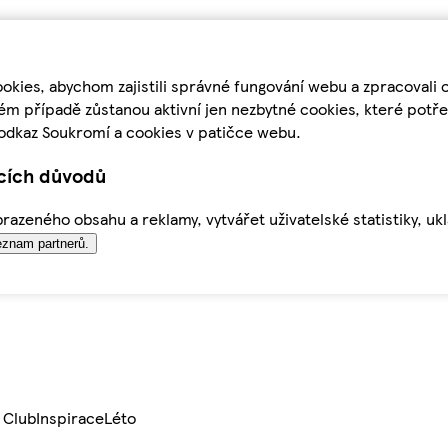
kies, abychom zajistili správné fungování webu a zpracovali 
ém případě zůstanou aktivní jen nezbytné cookies, které pot
odkaz Soukromí a cookies v patičce webu.
ících důvodů
azeného obsahu a reklamy, vytvářet uživatelské statistiky, uk
znam partnerů.
 Club
Inspirace
Léto