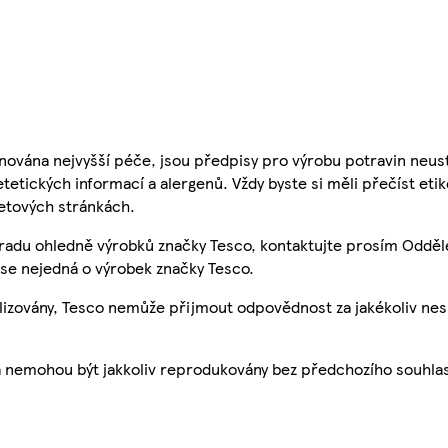
nována nejvyšší péče, jsou předpisy pro výrobu potravin neust
etetických informací a alergenů. Vždy byste si měli přečíst eti
etových stránkách.
 radu ohledně výrobků značky Tesco, kontaktujte prosím Odděl
se nejedná o výrobek značky Tesco.
ualizovány, Tesco nemůže přijmout odpovědnost za jakékoliv ne
a nemohou být jakkoliv reprodukovány bez předchozího souhla