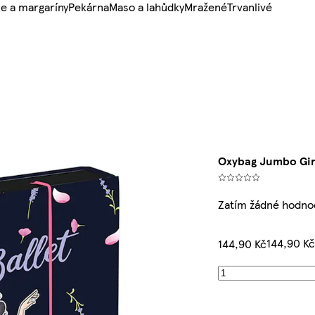
e a margaríny
Pekárna
Maso a lahůdky
Mražené
Trvanlivé
Oxybag Jumbo Gir
Zatím žádné hodno
144,90 K
144,90 Kč