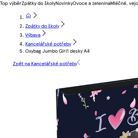
Top výběr
Zpátky do školy
Novinky
Ovoce a zelenina
Mléčné, vejc
Zpátky do školy
Výbava
Kancelářské potřeby
Oxybag Jumbo Girl1 desky A4
Zpět na Kancelářské potřeby