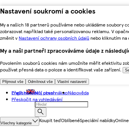
Nastavení soukromí a cookies
My a našich 18 partnerů používáme nebo ukládáme soubory coo
zobrazovat například také personalizovanou reklamu. V opačn
změnit v
Nastavení ochrany osobních údajů
nebo kliknutím na 
My a naši partneři zpracováváme údaje z následuj
Povolením souborů cookies nám umožníte měřit efektivitu zobr
používat přesná data o poloze a identifikovat vaše zařízení.
Se
Přijmout vše
Odmítnout vše
Vlastní nastavení
Přejít na hlavní obsah
English
Můj první nákup
Nápověda
Přeskočit na vyhledávání
Koupit teď
Oblíbené
Speciální nabídky
Online
Všechny kategorie