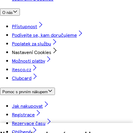
O nás
Přístupnost
Podívejte se, kam doručujeme
Poplatek za službu
Nastavení Cookies
Možnosti platby
itesco.cz
Clubcard
Pomoc s prvním nákupem
Jak nakupovat
Registrace
Rezervace času
Oblíbené