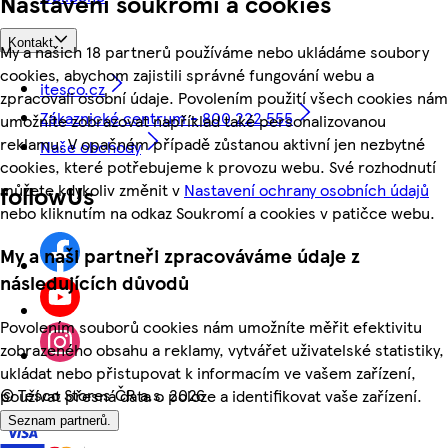
Nastavení soukromí a cookies
Kontakt
My a našich 18 partnerů používáme nebo ukládáme soubory
cookies, abychom zajistili správné fungování webu a
itesco.cz
zpracovali osobní údaje. Povolením použití všech cookies nám
Zákaznické centrum - 800 222 555
umožníte zobrazovat například také personalizovanou
reklamu. V opačném případě zůstanou aktivní jen nezbytné
Naše obchody
cookies, které potřebujeme k provozu webu. Své rozhodnutí
můžete kdykoliv změnit v
Nastavení ochrany osobních údajů
followUs
nebo kliknutím na odkaz Soukromí a cookies v patičce webu.
My a naši partneři zpracováváme údaje z
následujících důvodů
Povolením souborů cookies nám umožníte měřit efektivitu
zobrazeného obsahu a reklamy, vytvářet uživatelské statistiky,
ukládat nebo přistupovat k informacím ve vašem zařízení,
©
Tesco Stores ČR a.s. 2026
používat přesná data o poloze a identifikovat vaše zařízení.
Seznam partnerů.