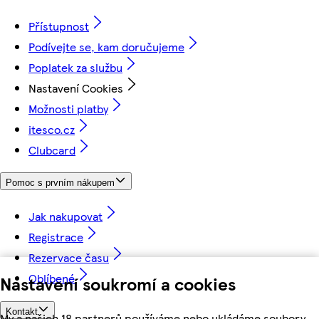
Přístupnost
Podívejte se, kam doručujeme
Poplatek za službu
Nastavení Cookies
Možnosti platby
itesco.cz
Clubcard
Pomoc s prvním nákupem
Jak nakupovat
Registrace
Rezervace času
Oblíbené
Nastavení soukromí a cookies
Kontakt
My a našich 18 partnerů používáme nebo ukládáme soubory