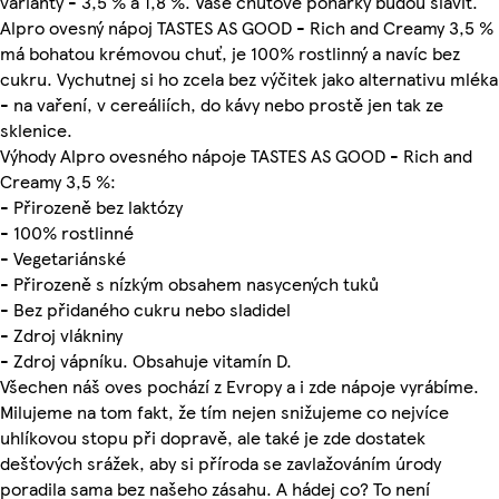
varianty - 3,5 % a 1,8 %. Vaše chuťové pohárky budou slavit.
Alpro ovesný nápoj TASTES AS GOOD - Rich and Creamy 3,5 %
má bohatou krémovou chuť, je 100% rostlinný a navíc bez
cukru. Vychutnej si ho zcela bez výčitek jako alternativu mléka
- na vaření, v cereáliích, do kávy nebo prostě jen tak ze
sklenice.
Výhody Alpro ovesného nápoje TASTES AS GOOD - Rich and
Creamy 3,5 %:
- Přirozeně bez laktózy
- 100% rostlinné
- Vegetariánské
- Přirozeně s nízkým obsahem nasycených tuků
- Bez přidaného cukru nebo sladidel
- Zdroj vlákniny
- Zdroj vápníku. Obsahuje vitamín D.
Všechen náš oves pochází z Evropy a i zde nápoje vyrábíme.
Milujeme na tom fakt, že tím nejen snižujeme co nejvíce
uhlíkovou stopu při dopravě, ale také je zde dostatek
dešťových srážek, aby si příroda se zavlažováním úrody
poradila sama bez našeho zásahu. A hádej co? To není