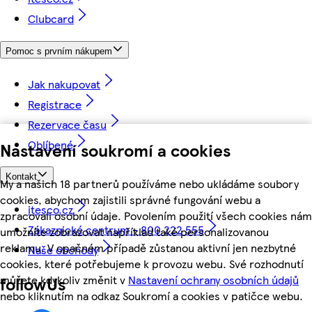
Clubcard
Pomoc s prvním nákupem
Jak nakupovat
Registrace
Rezervace času
Oblíbené
Nastavení soukromí a cookies
Kontakt
My a našich 18 partnerů používáme nebo ukládáme soubory
cookies, abychom zajistili správné fungování webu a
itesco.cz
zpracovali osobní údaje. Povolením použití všech cookies nám
Zákaznické centrum - 800 222 555
umožníte zobrazovat například také personalizovanou
reklamu. V opačném případě zůstanou aktivní jen nezbytné
Naše obchody
cookies, které potřebujeme k provozu webu. Své rozhodnutí
můžete kdykoliv změnit v
Nastavení ochrany osobních údajů
followUs
nebo kliknutím na odkaz Soukromí a cookies v patičce webu.