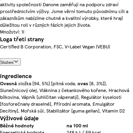
aktivity společnosti Danone zaměřují na podporu zdraví
prostřednictvím výživy. Jsme věrní tomuto původnímu cíli a
zákazníkům nabízíme chutné a kvalitní výrobky, které hrají
důležitou roli v různých fázích jejich života.
Množství: 1l
Loga třetí strany
Certified B Corporation, FSC, V-Label Vegan (VEBU)
Složení
Ingredience
Ovesná
složka [94, 5%] [pitná voda,
oves
[8, 3%]],
Slunečnicový olej, Vláknina z čekankového kořene, Hrachová
bílkovina, Vápník [uhličitan vápenatý], Regulátor kyselosti
[fosforečnany draselné], Přírodní aromata, Emulgátor
[lecitiny], Mořská sůl, Stabilizátor [guma gellan], Vitamin D2
Výživové údaje
Běžné hodnoty
na 100 ml
Energetická hodnota
248 kJ / 59 kcal