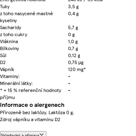
Tuky
3,5 g
z toho nasycené mastné
0,4 g
kyseliny
Sacharidy
5,7 g
z toho cukry
0 g
Vláknina
1,0 g
Bílkoviny
0,7 g
Sůl
0,12 g
D2
0,75 μg
Vápník
120 mg*
Vitaminy:
-
Minerální látky:
-
* = 15 % referenční hodnoty
-
příjmu
Informace o alergenech
Přirozeně bez laktózy. Laktóza 0 g.
Zdroj vápníku a vitaminu D2
Skladování a příprava