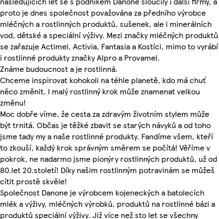
následujících let se s podnikem Danone sloučily i další firmy, a
proto je dnes společnost považována za předního výrobce
mléčných a rostlinných produktů, sušenek, ale i minerálních
vod, dětské a speciální výživy. Mezi značky mléčných produktů
se zařazuje Actimel, Activia, Fantasia a Kostíci, mimo to vyrábí
i rostlinné produkty značky Alpro a Provamel.
Známe budoucnost a je rostlinná.
Chceme inspirovat kohokoli na téhle planetě, kdo má chuť
něco změnit. I malý rostlinný krok může znamenat velkou
změnu!
Moc dobře víme, že cesta za zdravým životním stylem může
být trnitá. Občas je těžké zbavit se starých návyků a od toho
jsme tady my a naše rostlinné produkty. Fandíme všem, kteří
to zkouší, každý krok správným směrem se počítá! Věříme v
pokrok, ne nadarmo jsme pionýry rostlinných produktů, už od
80.let 20.století! Díky našim rostlinným potravinám se můžeš
cítit prostě skvěle!
Společnost Danone je výrobcem kojeneckých a batolecích
mlék a výživy, mléčných výrobků, produktů na rostlinné bázi a
produktů speciální výživy. Již více než sto let se všechny