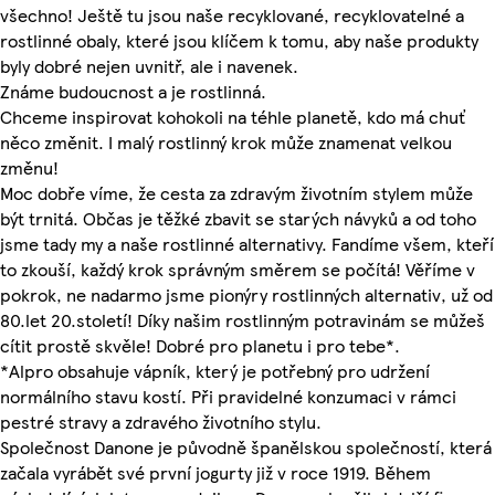
všechno! Ještě tu jsou naše recyklované, recyklovatelné a
rostlinné obaly, které jsou klíčem k tomu, aby naše produkty
byly dobré nejen uvnitř, ale i navenek.
Známe budoucnost a je rostlinná.
Chceme inspirovat kohokoli na téhle planetě, kdo má chuť
něco změnit. I malý rostlinný krok může znamenat velkou
změnu!
Moc dobře víme, že cesta za zdravým životním stylem může
být trnitá. Občas je těžké zbavit se starých návyků a od toho
jsme tady my a naše rostlinné alternativy. Fandíme všem, kteří
to zkouší, každý krok správným směrem se počítá! Věříme v
pokrok, ne nadarmo jsme pionýry rostlinných alternativ, už od
80.let 20.století! Díky našim rostlinným potravinám se můžeš
cítit prostě skvěle! Dobré pro planetu i pro tebe*.
*Alpro obsahuje vápník, který je potřebný pro udržení
normálního stavu kostí. Při pravidelné konzumaci v rámci
pestré stravy a zdravého životního stylu.
Společnost Danone je původně španělskou společností, která
začala vyrábět své první jogurty již v roce 1919. Během