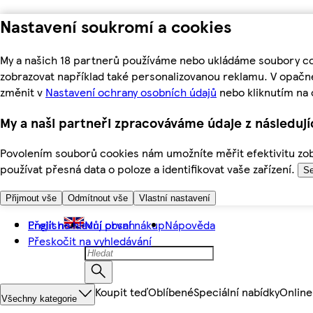
Nastavení soukromí a cookies
My a našich 18 partnerů používáme nebo ukládáme soubory coo
zobrazovat například také personalizovanou reklamu. V opačn
změnit v
Nastavení ochrany osobních údajů
nebo kliknutím na 
My a naši partneři zpracováváme údaje z následuj
Povolením souborů cookies nám umožníte měřit efektivitu zobr
používat přesná data o poloze a identifikovat vaše zařízení.
Se
Přijmout vše
Odmítnout vše
Vlastní nastavení
Přejít na hlavní obsah
English
Můj první nákup
Nápověda
Přeskočit na vyhledávání
Koupit teď
Oblíbené
Speciální nabídky
Online
Všechny kategorie