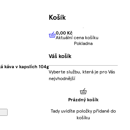
Košík
0,00 Kč
Aktuální cena košíku
0,00 Kč
Aktuální cena košíku
Pokladna
Váš košík
á káva v kapslích 104g
Vyberte službu, která je pro Vás
nejvhodnější
Prázdný košík
Tady uvidíte položky přidané do
košíku