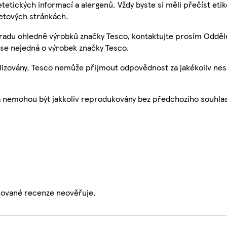
etetických informací a alergenů. Vždy byste si měli přečíst eti
etových stránkách.
 radu ohledně výrobků značky Tesco, kontaktujte prosím Odděl
se nejedná o výrobek značky Tesco.
ualizovány, Tesco nemůže přijmout odpovědnost za jakékoliv ne
a nemohou být jakkoliv reprodukovány bez předchozího souhla
ikované recenze neověřuje.