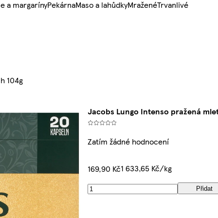
e a margaríny
Pekárna
Maso a lahůdky
Mražené
Trvanlivé
ch 104g
Jacobs Lungo Intenso pražená mlet
Zatím žádné hodnocení
1 633,65 Kč/kg
169,90 Kč
Přidat