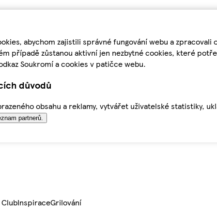
kies, abychom zajistili správné fungování webu a zpracovali 
ém případě zůstanou aktivní jen nezbytné cookies, které pot
odkaz Soukromí a cookies v patičce webu.
ících důvodů
azeného obsahu a reklamy, vytvářet uživatelské statistiky, uk
znam partnerů.
 Club
Inspirace
Grilování