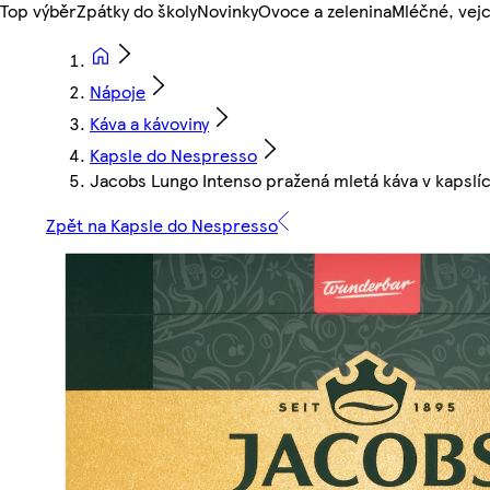
Top výběr
Zpátky do školy
Novinky
Ovoce a zelenina
Mléčné, vejc
Nápoje
Káva a kávoviny
Kapsle do Nespresso
Jacobs Lungo Intenso pražená mletá káva v kapslí
Zpět na Kapsle do Nespresso