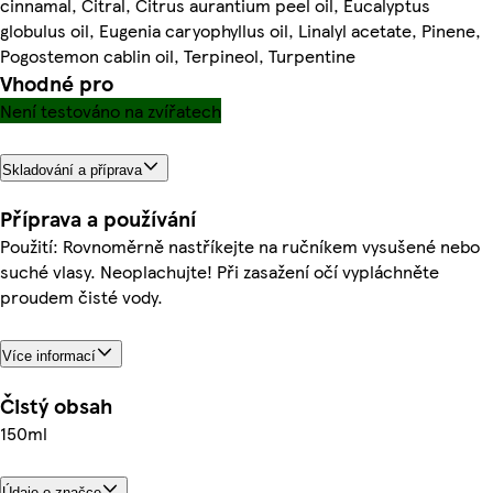
cinnamal, Citral, Citrus aurantium peel oil, Eucalyptus
globulus oil, Eugenia caryophyllus oil, Linalyl acetate, Pinene,
Pogostemon cablin oil, Terpineol, Turpentine
Vhodné pro
Není testováno na zvířatech
Skladování a příprava
Příprava a používání
Použití: Rovnoměrně nastříkejte na ručníkem vysušené nebo
suché vlasy. Neoplachujte! Při zasažení očí vypláchněte
proudem čisté vody.
Více informací
Čistý obsah
150ml
Údaje o značce