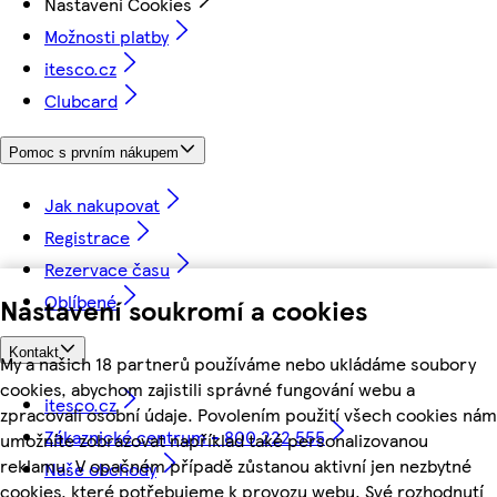
Nastavení Cookies
Možnosti platby
itesco.cz
Clubcard
Pomoc s prvním nákupem
Jak nakupovat
Registrace
Rezervace času
Oblíbené
Nastavení soukromí a cookies
Kontakt
My a našich 18 partnerů používáme nebo ukládáme soubory
cookies, abychom zajistili správné fungování webu a
itesco.cz
zpracovali osobní údaje. Povolením použití všech cookies nám
Zákaznické centrum - 800 222 555
umožníte zobrazovat například také personalizovanou
reklamu. V opačném případě zůstanou aktivní jen nezbytné
Naše obchody
cookies, které potřebujeme k provozu webu. Své rozhodnutí