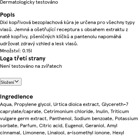
Dermatologicky testováno
Popis
Dixi kopřivová bezoplachová kúra je určena pro všechny typy
vlasů. Jemná a ošetřující receptura s obsahem extraktu z
natě kopřivy, pšeničných klíčků a pantenolu napomáhá
udržovat zdravý vzhled a lesk vlasů.
Množství: 0.15l
Loga třetí strany
Není testováno na zvířatech
Složení
Ingredience
Aqua, Propylene glycol, Urtica dioica extract, Glycereth-7
caprylate/caprate, Cetrimonium chloride, Inulin, Triticum
vulgare germ extract, Panthenol, Sodium benzoate, Potassium
sorbate, Parfum, Citric acid, Eugenol, Geraniol, Amyl
cinnamal, Limonene, Linalool, a-isomethyl ionone, Hexyl