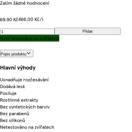
Zatím žádné hodnocení
466,00 Kč/l
69,90 Kč
Přidat
Není testováno na zvířatech
Popis produktu
Hlavní výhody
Usnadňuje rozčesávání
Dodává lesk
Posiluje
Rostlinné extrakty
Bez syntetických barviv
Bez parabenů
Bez silikonů
Netestováno na zvířatech