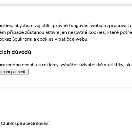
kies, abychom zajistili správné fungování webu a zpracovali 
ém případě zůstanou aktivní jen nezbytné cookies, které pot
odkaz Soukromí a cookies v patičce webu.
ících důvodů
azeného obsahu a reklamy, vytvářet uživatelské statistiky, uk
znam partnerů.
 Club
Inspirace
Grilování