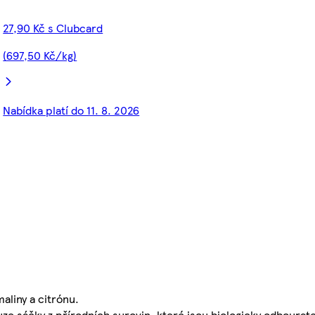
27,90 Kč s Clubcard
(697,50 Kč/kg)
Nabídka platí do 11. 8. 2026
aliny a citrónu.
uze sáčky z přírodních surovin, které jsou biologicky odbourate