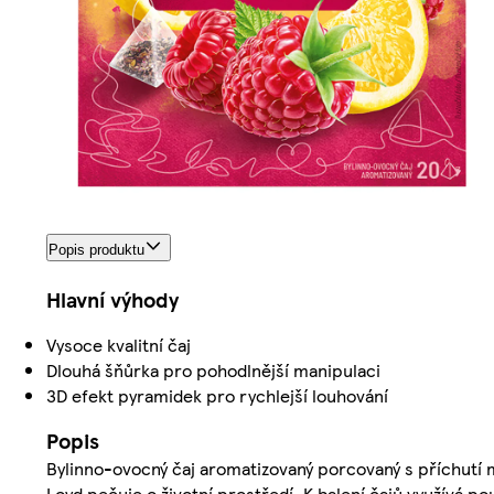
Popis produktu
Hlavní výhody
Vysoce kvalitní čaj
Dlouhá šňůrka pro pohodlnější manipulaci
3D efekt pyramidek pro rychlejší louhování
Popis
Bylinno-ovocný čaj aromatizovaný porcovaný s příchutí m
Loyd pečuje o životní prostředí. K balení čajů využívá po