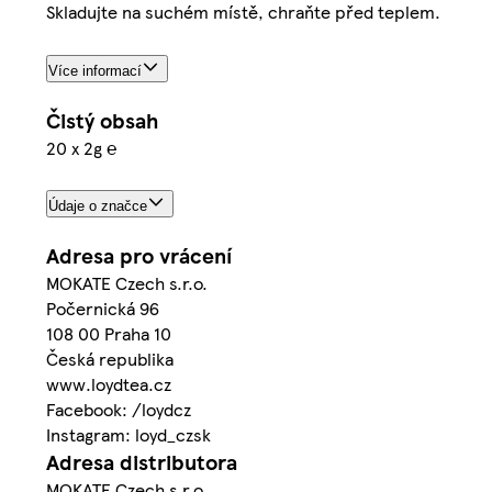
Skladujte na suchém místě, chraňte před teplem.
Více informací
Čistý obsah
20 x 2g ℮
Údaje o značce
Adresa pro vrácení
MOKATE Czech s.r.o.
Počernická 96
108 00 Praha 10
Česká republika
www.loydtea.cz
Facebook: /loydcz
Instagram: loyd_czsk
Adresa distributora
MOKATE Czech s.r.o.