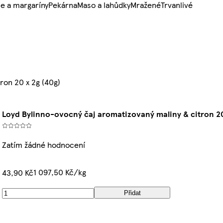
e a margaríny
Pekárna
Maso a lahůdky
Mražené
Trvanlivé
ron 20 x 2g (40g)
Loyd Bylinno-ovocný čaj aromatizovaný maliny & citron 20
Zatím žádné hodnocení
1 097,50 Kč/kg
43,90 Kč
Přidat