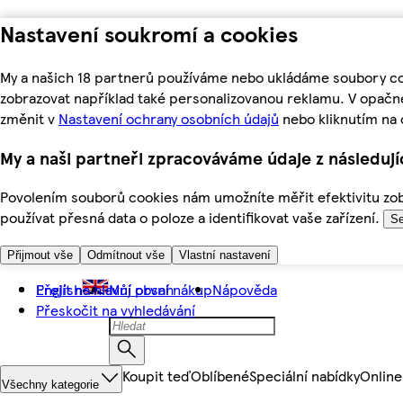
Nastavení soukromí a cookies
My a našich 18 partnerů používáme nebo ukládáme soubory coo
zobrazovat například také personalizovanou reklamu. V opačn
změnit v
Nastavení ochrany osobních údajů
nebo kliknutím na 
My a naši partneři zpracováváme údaje z následuj
Povolením souborů cookies nám umožníte měřit efektivitu zobr
používat přesná data o poloze a identifikovat vaše zařízení.
Se
Přijmout vše
Odmítnout vše
Vlastní nastavení
Přejít na hlavní obsah
English
Můj první nákup
Nápověda
Přeskočit na vyhledávání
Koupit teď
Oblíbené
Speciální nabídky
Online
Všechny kategorie