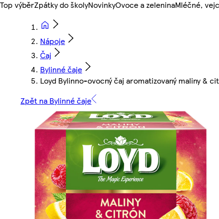
Top výběr
Zpátky do školy
Novinky
Ovoce a zelenina
Mléčné, vejc
Nápoje
Čaj
Bylinné čaje
Loyd Bylinno-ovocný čaj aromatizovaný maliny & cit
Zpět na Bylinné čaje