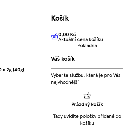
Košík
0,00 Kč
Aktuální cena košíku
0,00 Kč
Aktuální cena košíku
Pokladna
Váš košík
 x 2g (40g)
Vyberte službu, která je pro Vás
nejvhodnější
Prázdný košík
Tady uvidíte položky přidané do
košíku