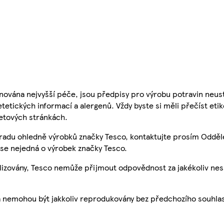
nována nejvyšší péče, jsou předpisy pro výrobu potravin neust
etetických informací a alergenů. Vždy byste si měli přečíst eti
etových stránkách.
 radu ohledně výrobků značky Tesco, kontaktujte prosím Odděl
se nejedná o výrobek značky Tesco.
ualizovány, Tesco nemůže přijmout odpovědnost za jakékoliv ne
a nemohou být jakkoliv reprodukovány bez předchozího souhla