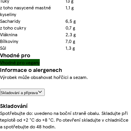
Tuky
13 g
z toho nasycené mastné
1,1 g
kyseliny
Sacharidy
6,5 g
z toho cukry
0,7 g
Vláknina
2,3 g
Bílkoviny
7,0 g
Sůl
1,3 g
Vhodné pro
Vhodné pro vegany
Informace o alergenech
Výrobek může obsahovat hořčici a sezam.
Skladování a příprava
Skladování
Spotřebujte do: uvedeno na boční straně obalu. Skladujte při
teplotě od +2 °C do +8 °C. Po otevření skladujte v chladničce
a spotřebujte do 48 hodin.