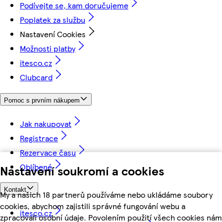
Podívejte se, kam doručujeme
Poplatek za službu
Nastavení Cookies
Možnosti platby
itesco.cz
Clubcard
Pomoc s prvním nákupem
Jak nakupovat
Registrace
Rezervace času
Oblíbené
Nastavení soukromí a cookies
Kontakt
My a našich 18 partnerů používáme nebo ukládáme soubory
cookies, abychom zajistili správné fungování webu a
itesco.cz
zpracovali osobní údaje. Povolením použití všech cookies nám