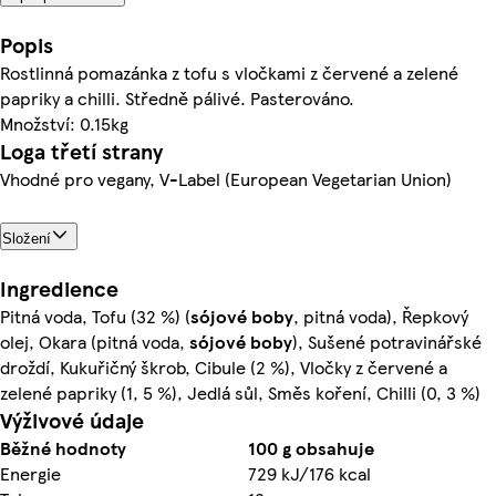
Popis
Rostlinná pomazánka z tofu s vločkami z červené a zelené
papriky a chilli. Středně pálivé. Pasterováno.
Množství: 0.15kg
Loga třetí strany
Vhodné pro vegany, V-Label (European Vegetarian Union)
Složení
Ingredience
Pitná voda, Tofu (32 %) (
sójové
boby
, pitná voda), Řepkový
olej, Okara (pitná voda,
sójové
boby
), Sušené potravinářské
droždí, Kukuřičný škrob, Cibule (2 %), Vločky z červené a
zelené papriky (1, 5 %), Jedlá sůl, Směs koření, Chilli (0, 3 %)
Výživové údaje
Běžné hodnoty
100 g obsahuje
Energie
729 kJ/176 kcal